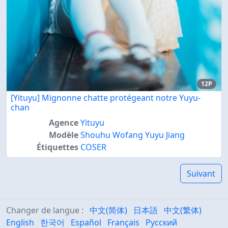
12P
[Yituyu] Mignonne chatte protégeant notre Yuyu-
chan
Agence
Yituyu
Modèle
Shouhu Wofang Yuyu Jiang
Étiquettes
COSER
Suivant
Changer de langue :
中文(简体)
日本語
中文(繁体)
English
한국어
Español
Français
Русский