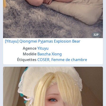
32P
[Yituyu] Qiongmei Pyjamas Explosion Bear
Agence
Yituyu
Modèle
Baozha Xiong
Étiquettes
COSER
,
Femme de chambre