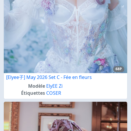
68P
[Elyee子] May 2026 Set C - Fée en fleurs
Modèle
ElyEE Zi
Étiquettes
COSER