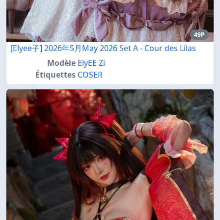
49P
[Elyee子] 2026年5月May 2026 Set A - Cour des Lilas
Modèle
ElyEE Zi
Étiquettes
COSER