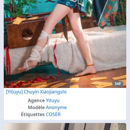
34P
[Yituyu] Chuyin Xiaojiangshi
Agence
Yituyu
Modèle
Anonyme
Étiquettes
COSER