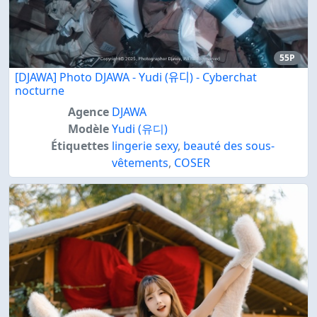
55P
[DJAWA] Photo DJAWA - Yudi (유디) - Cyberchat
nocturne
Agence
DJAWA
Modèle
Yudi (유디)
Étiquettes
lingerie sexy
,
beauté des sous-
vêtements
,
COSER