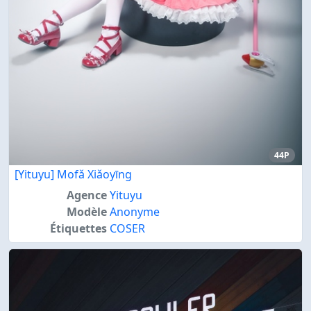
44P
[Yituyu] Mofǎ Xiǎoyīng
Agence
Yituyu
Modèle
Anonyme
Étiquettes
COSER