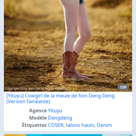
15P
[Yituyu] Cowgirl de la meule de foin Deng Deng
(Version fainéante)
Agence
Yituyu
Modèle
Dengdeng
Étiquettes
COSER
,
talons hauts
,
Denim