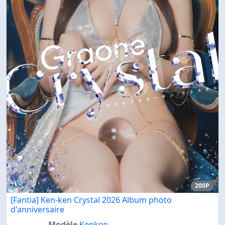
200P
[Fantia] Ken-ken Crystal 2026 Album photo
d'anniversaire
Modèle
Kenken