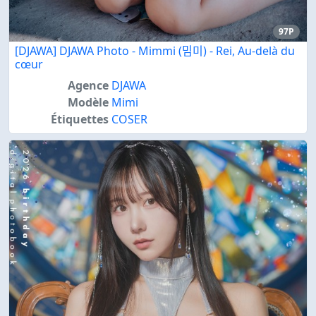
97P
[DJAWA] DJAWA Photo - Mimmi (밈미) - Rei, Au-delà du
cœur
Agence
DJAWA
Modèle
Mimi
Étiquettes
COSER