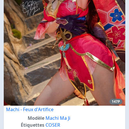
147P
Machi - Feux d'Artifice
Modèle
Machi Ma Ji
Étiquettes
COSER