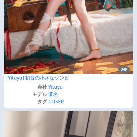
34P
[Yituyu] 初音の小さなゾンビ
会社
Yituyu
モデル
匿名
タグ
COSER