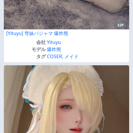
32P
[Yituyu] 穹妹パジャマ 爆炸熊
会社
Yituyu
モデル
爆炸熊
タグ
COSER
,
メイド