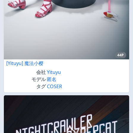
44P
[Yituyu] 魔法小樱
会社
Yituyu
モデル
匿名
タグ
COSER