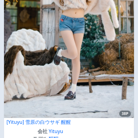
38P
[Yituyu] 雪原の白ウサギ 醒醒
会社
Yituyu