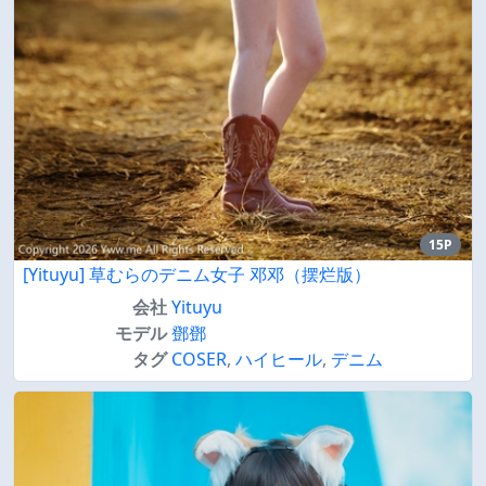
15P
[Yituyu] 草むらのデニム女子 邓邓（摆烂版）
会社
Yituyu
モデル
鄧鄧
タグ
COSER
,
ハイヒール
,
デニム