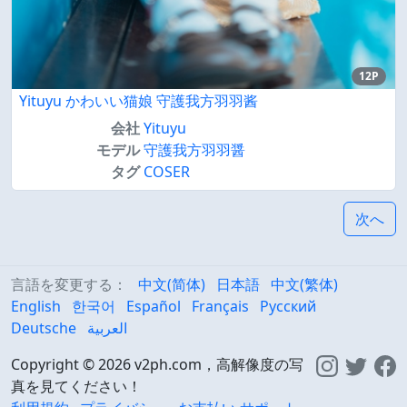
12P
Yituyu かわいい猫娘 守護我方羽羽酱
会社
Yituyu
モデル
守護我方羽羽醤
タグ
COSER
次へ
言語を変更する：
中文(简体)
日本語
中文(繁体)
English
한국어
Español
Français
Русский
Deutsche
العربية
Copyright © 2026 v2ph.com，高解像度の写
真を見てください！