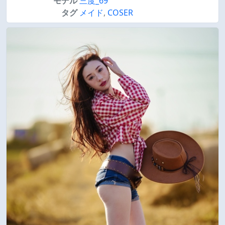
モデル
三度_69
タグ
メイド
,
COSER