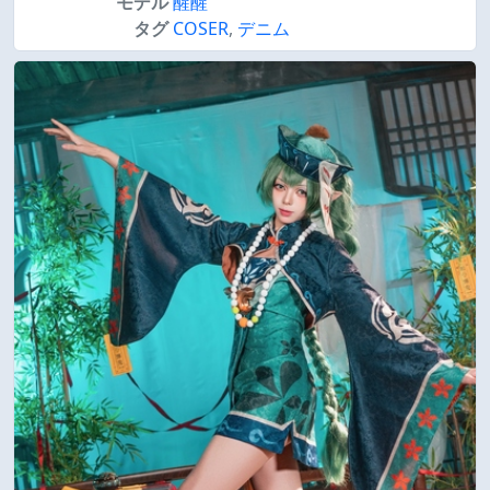
モデル
醒醒
タグ
COSER
,
デニム