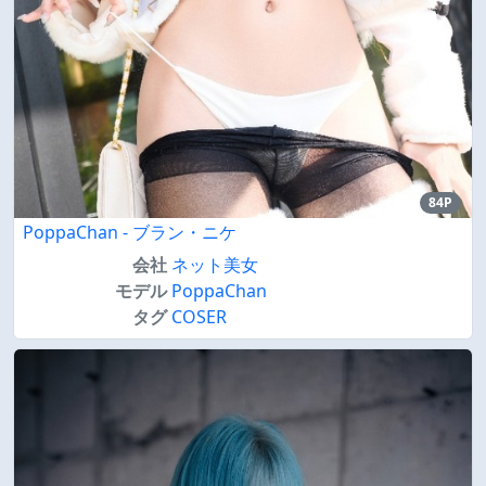
84P
PoppaChan - ブラン・ニケ
会社
ネット美女
モデル
PoppaChan
タグ
COSER