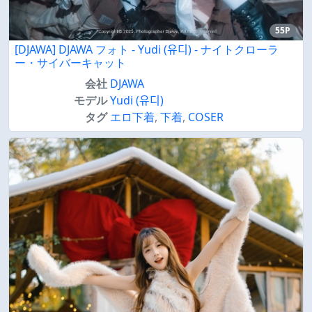
55P
[DJAWA] DJAWA フォト - Yudi (유디) - ナイトクローラ
ー・サイバーキャット
会社
DJAWA
モデル
Yudi (유디)
タグ
エロ下着
,
下着
,
COSER