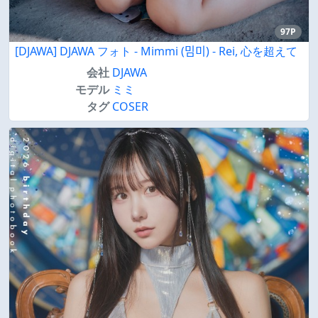
97P
[DJAWA] DJAWA フォト - Mimmi (밈미) - Rei, 心を超えて
会社
DJAWA
モデル
ミミ
タグ
COSER