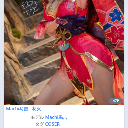
147P
Machi马吉 - 花火
モデル
Machi馬吉
タグ
COSER