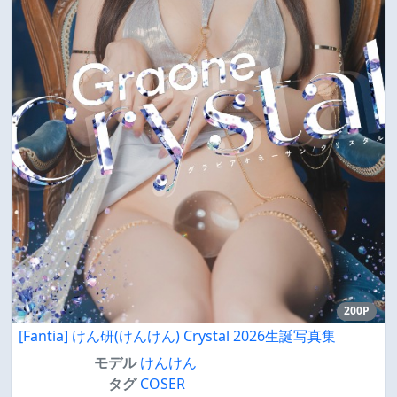
200P
[Fantia] けん研(けんけん) Crystal 2026生誕写真集
モデル
けんけん
タグ
COSER