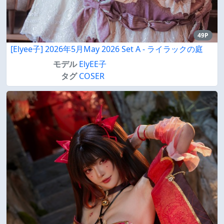
49P
[Elyee子] 2026年5月May 2026 Set A - ライラックの庭
モデル
ElyEE子
タグ
COSER