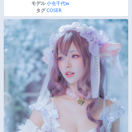
モデル
小仓千代w
タグ
COSER