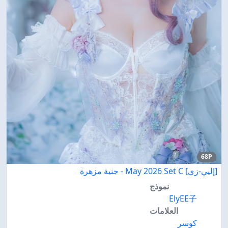
68P
[إليي-زي] May 2026 Set C - جنية مزهرة
نموذج
ElyEE子
العلامات
كوسر