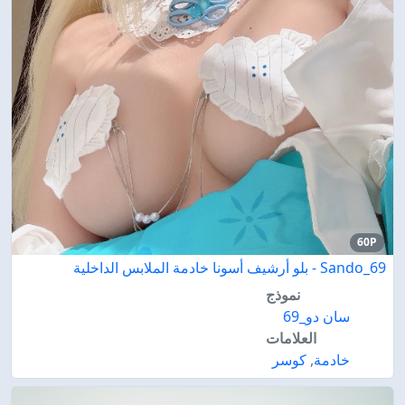
60P
Sando_69 - بلو أرشيف أسونا خادمة الملابس الداخلية
نموذج
سان دو_69
العلامات
خادمة
,
كوسر