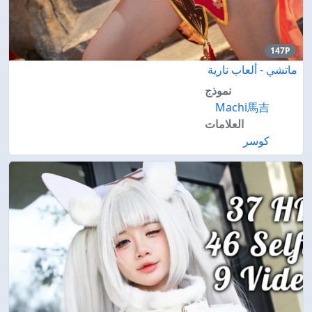
147P
ماتشي - ألعاب نارية
نموذج
Machi馬吉
العلامات
كوسر