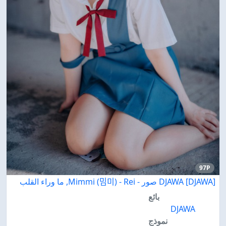
97P
[DJAWA] DJAWA صور - Mimmi (밈미) - Rei, ما وراء القلب
بائع
DJAWA
نموذج