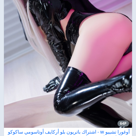
64P
أوغورا تشييو w - اشتراك باتريون بلو أركايف أوتاسومي ساكوكو