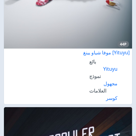
44P
[Yituyu] موفا شياو يينغ
بائع
Yituyu
نموذج
مجهول
العلامات
كوسر