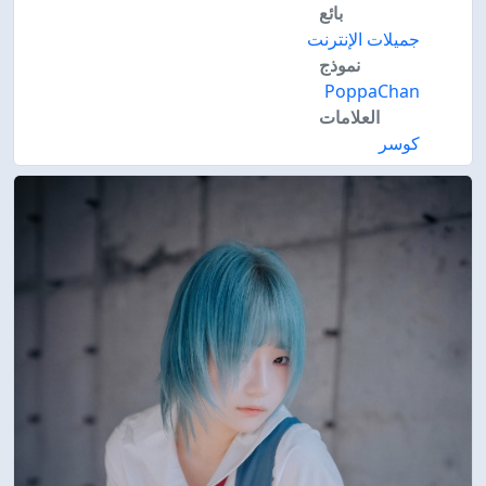
بائع
جميلات الإنترنت
نموذج
PoppaChan
العلامات
كوسر