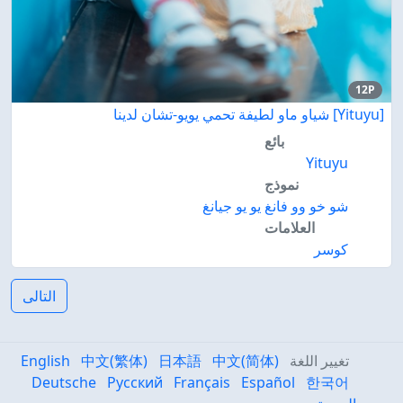
12P
[Yituyu] شياو ماو لطيفة تحمي يويو-تشان لدينا
بائع
Yituyu
نموذج
شو خو وو فانغ يو يو جيانغ
العلامات
كوسر
التالى
تغيير اللغة
中文(简体)
日本語
中文(繁体)
English
Deutsche
Русский
Français
Español
한국어