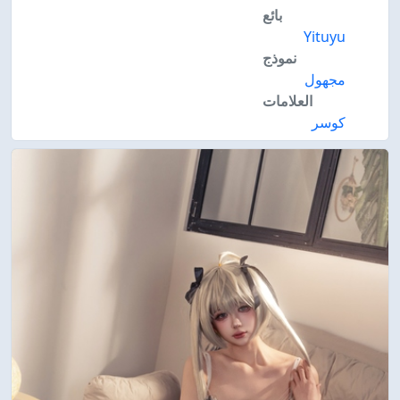
بائع
Yituyu
نموذج
مجهول
العلامات
كوسر