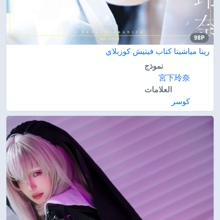
98P
رينا مياشيتا كتاب فيتيش كوزبلاي
نموذج
宮下玲奈
العلامات
كوسر