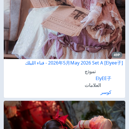
49P
[Elyee子] 2026年5月May 2026 Set A - فناء الليلك
نموذج
ElyEE子
العلامات
كوسر