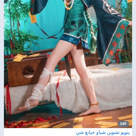
34P
يتويو تشوين شياو جيانغ شي