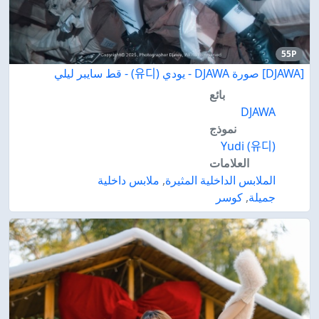
55P
[DJAWA] صورة DJAWA - يودي (유디) - قط سايبر ليلي
بائع
DJAWA
نموذج
Yudi (유디)
العلامات
الملابس الداخلية المثيرة
,
ملابس داخلية
جميلة
,
كوسر