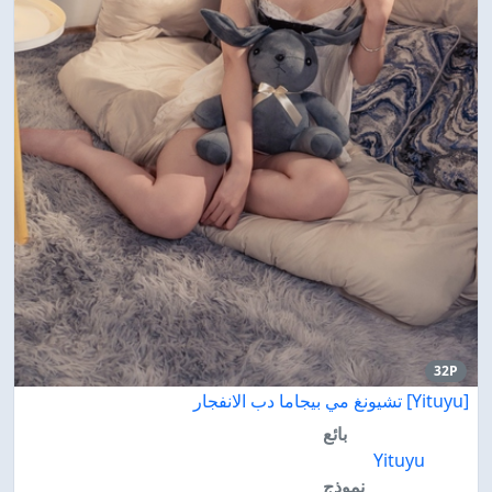
32P
[Yituyu] تشيونغ مي بيجاما دب الانفجار
بائع
Yituyu
نموذج