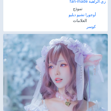
زي الراهبة fan-made
نموذج
أوجورا تشيو دبليو
العلامات
كوسر