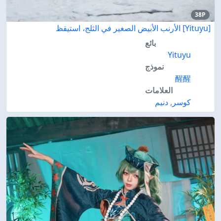
38P
[Yituyu] الأرنب الأبيض الصغير في الثلج، استيقظ
بائع
Yituyu
نموذج
醒醒
العلامات
كوسر
,
دنيم