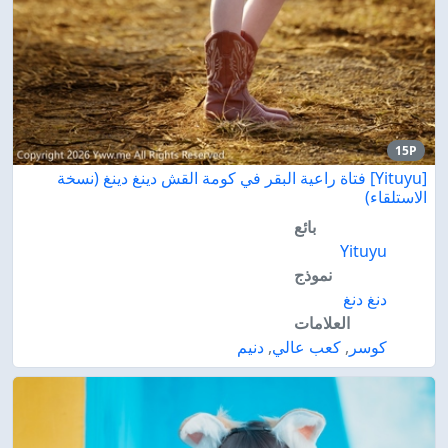
15P
[Yituyu] فتاة راعية البقر في كومة القش دينغ دينغ (نسخة
الاستلقاء)
بائع
Yituyu
نموذج
دنغ دنغ
العلامات
كوسر
,
كعب عالي
,
دنيم