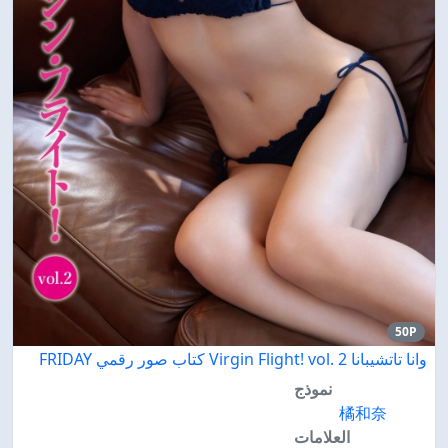
50P
وانا تاتشيبانا Virgin Flight! vol. 2 كتاب صور رقمي FRIDAY
نموذج
橘和奈
العلامات