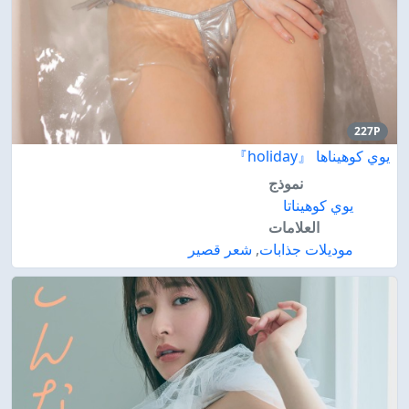
227P
يوي كوهيناها 『holiday』
نموذج
يوي كوهيناتا
العلامات
موديلات جذابات
,
شعر قصير