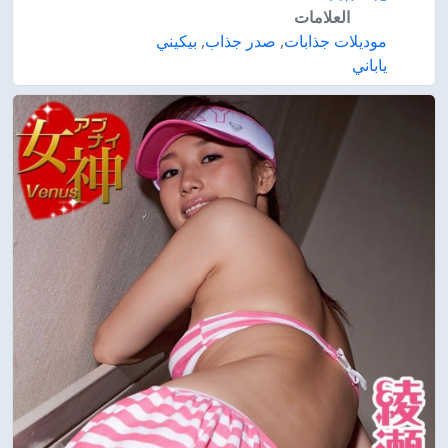
العلامات
موديلات جذابات
,
صدر جذاب
,
بيكيني
ياباني