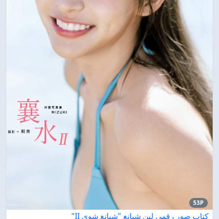
53P
كتاب صور رقمي لين شيانغ "شيانغ شوي II"