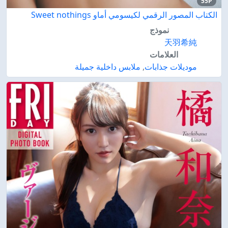
55P
الكتاب المصور الرقمي لكيسومي أماو Sweet nothings
نموذج
天羽希純
العلامات
موديلات جذابات
,
ملابس داخلية جميلة