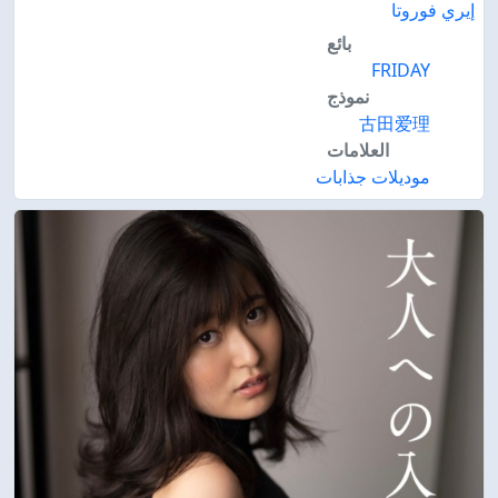
إيري فوروتا
بائع
FRIDAY
نموذج
古田爱理
العلامات
موديلات جذابات