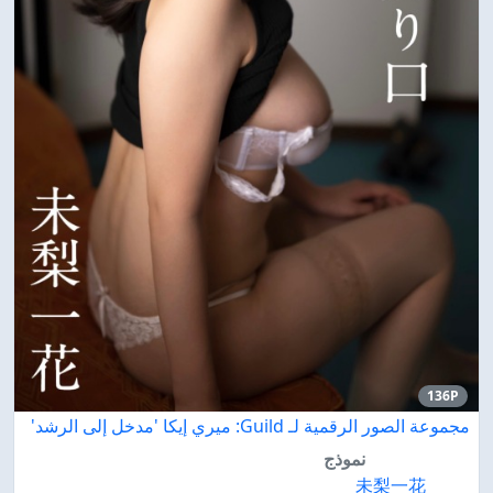
136P
مجموعة الصور الرقمية لـ Guild: ميري إيكا 'مدخل إلى الرشد'
نموذج
未梨一花