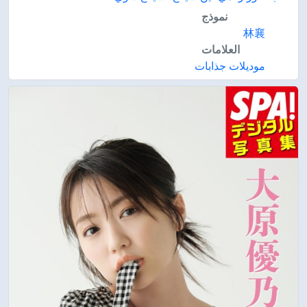
نموذج
林襄
العلامات
موديلات جذابات