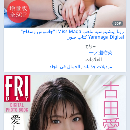
50P
رونا إيتشينوسيه ملعب Miss Maga! "جاسوس وسفاح"
Yanmaga Digital كتاب صور
نموذج
一ノ瀬瑠菜
العلامات
موديلات جذابات
,
الجمال في الجلد