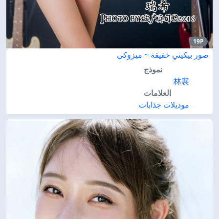
19P
صور بيكيني خفيفة ~ ميزوكي
نموذج
林襄
العلامات
موديلات جذابات