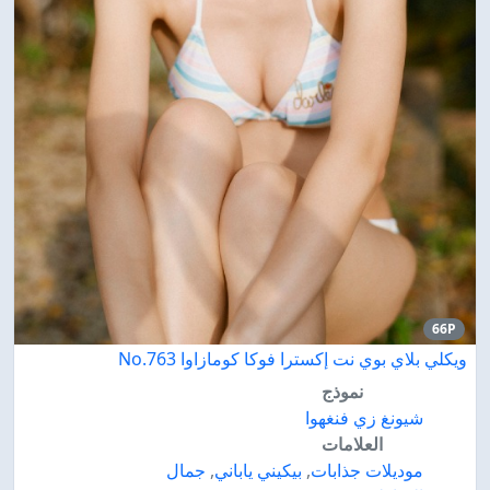
66P
ويكلي بلاي بوي نت إكسترا فوكا كومازاوا No.763
نموذج
شيونغ زي فنغهوا
العلامات
موديلات جذابات
,
بيكيني ياباني
,
جمال