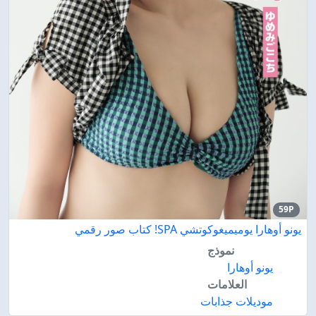
59P
يونو أوهارا يوميميغوكوتشي SPA! كتاب صور رقمي
نموذج
يونو أوهارا
العلامات
موديلات جذابات