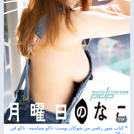
71P
* كتاب صور رقمي من شوكان بوست: ناكو ميياسيه - ناكو في
يوم الاثنين