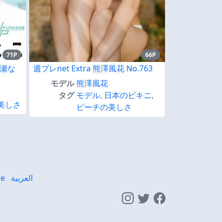
71P
66P
宮瀬な
週プレnet Extra 熊澤風花 No.763
モデル
熊澤風花
タグ
モデル
,
日本のビキニ
,
美しさ
ビーチの美しさ
he
العربية