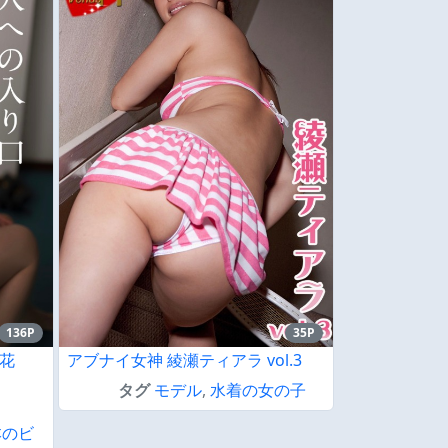
136P
35P
花
アブナイ女神 綾瀬ティアラ vol.3
タグ
モデル
,
水着の女の子
本のビ