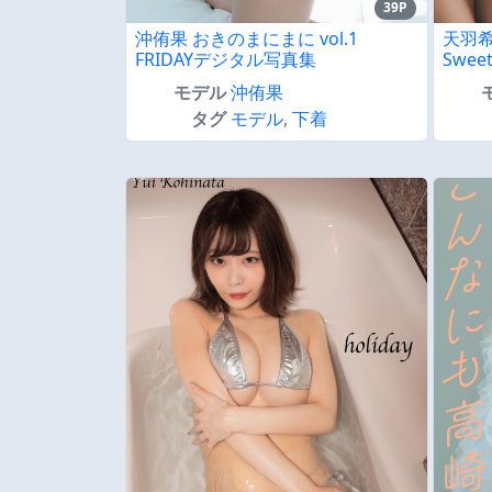
39P
沖侑果 おきのまにまに vol.1
天羽希
FRIDAYデジタル写真集
Sweet
モデル
沖侑果
タグ
モデル
,
下着