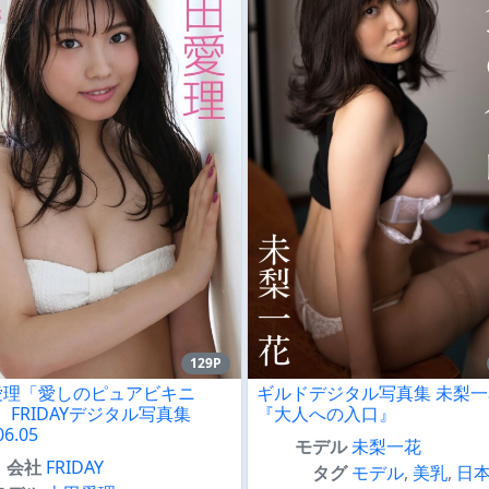
129P
愛理「愛しのピュアビキニ
ギルドデジタル写真集 未梨一
3」 FRIDAYデジタル写真集
『大人への入口』
06.05
モデル
未梨一花
会社
FRIDAY
タグ
モデル
,
美乳
,
日