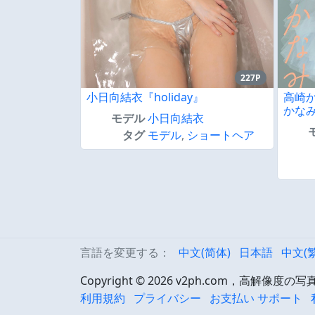
227P
小日向結衣『holiday』
高崎
かなみ」
モデル
小日向結衣
タグ
モデル
,
ショートヘア
言語を変更する：
中文(简体)
日本語
中文(
Copyright © 2026 v2ph.com，高解像
利用規約
プライバシー
お支払い サポート