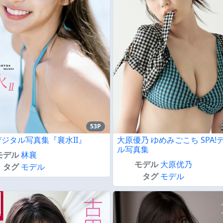
53P
ジタル写真集『襄水II』
大原優乃 ゆめみごこち SPA!テ
ル写真集
モデル
林襄
モデル
大原优乃
タグ
モデル
タグ
モデル