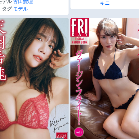
モデル
古田愛理
キニ
タグ
モデル