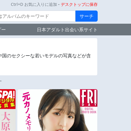
Ctrl+D お気に入りに追加
-
デスクトップに保存
サーチ
ダー
日本アダルト出会い系サイト
中国のセクシーな若いモデルの写真などが含
す