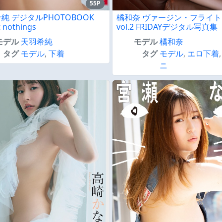
55P
純 デジタルPHOTOBOOK
橘和奈 ヴァージン・フライト
 nothings
vol.2 FRIDAYデジタル写真集
モデル
天羽希純
モデル
橘和奈
タグ
モデル
,
下着
タグ
モデル
,
エロ下着
ニ