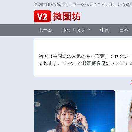
微图坊HD画像ネットワークへようこそ。美しい女の
ホーム
ホットタグ
中国
日本
嫩模（中国語の人気のある言葉）：セクシー
まれます。 すべてが超高解像度のフォトア