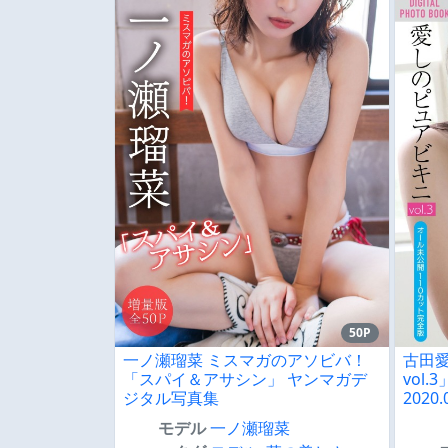
50P
一ノ瀬瑠菜 ミスマガのアソビバ！
古田
「スパイ＆アサシン」 ヤンマガデ
vol.
ジタル写真集
2020.
モデル
一ノ瀬瑠菜