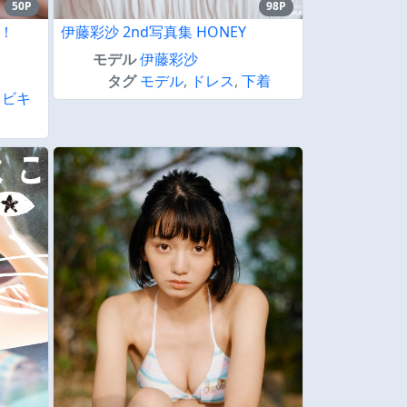
50P
98P
！
伊藤彩沙 2nd写真集 HONEY
モデル
伊藤彩沙
タグ
モデル
,
ドレス
,
下着
,
ビキ