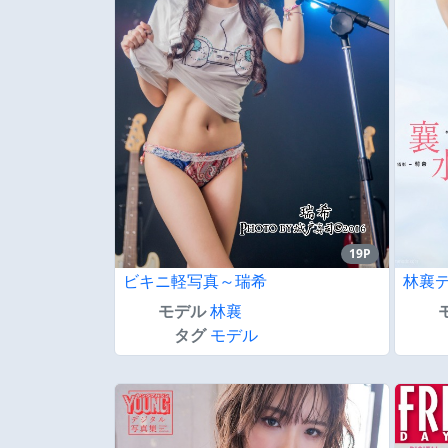
19P
ビキニ軽写真～瑞希
林襄デ
モデル
林襄
タグ
モデル