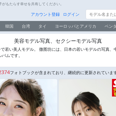
子がもたらす幸せを共有してください。
サーチ
アカウント登録
ログイン
韓国
台湾
タイ
ヨーロッパとアメリカ
ベン
美容モデル写真、セクシーモデル写真
で若い美人モデル。 微图坊には、日本の若いモデルの写真、
ルバムです。
2374
フォトブックが含まれており、継続的に更新されていま