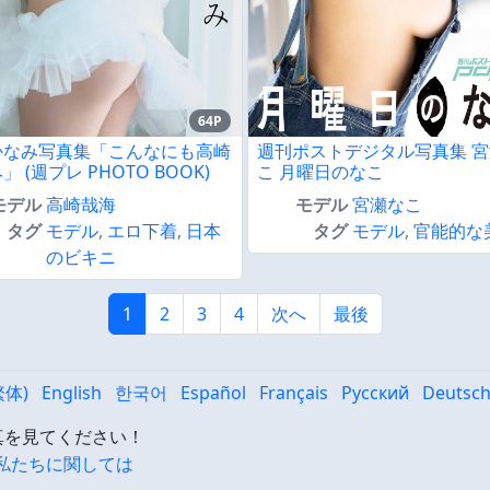
64P
かなみ写真集「こんなにも高崎
週刊ポストデジタル写真集 
 (週プレ PHOTO BOOK)
こ 月曜日のなこ
モデル
高崎哉海
モデル
宮瀬なこ
タグ
モデル
,
エロ下着
,
日本
タグ
モデル
,
官能的な
のビキニ
1
2
3
4
次へ
最後
繁体)
English
한국어
Español
Français
Русский
Deutsc
度の写真を見てください！
私たちに関しては