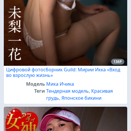
136P
Цифровой фотосборник Guild: Мирии Икка «Вход
во взрослую жизнь»
Модель
Мика Ичика
Теги
Тендерная модель
,
Красивая
грудь
,
Японское бикини