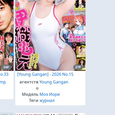
24P
27P
No.33
[Young Gangan] - 2026 No.15
ump
агентств
Young Gangan
о
Модель
Моэ Иори
Теги
журнал