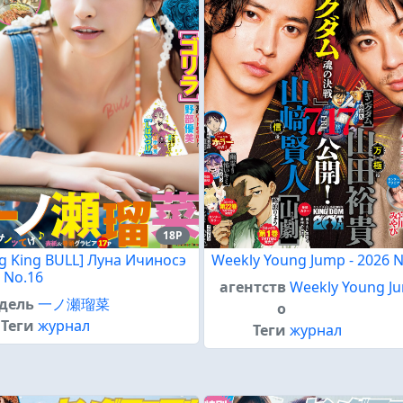
18P
g King BULL] Луна Ичиносэ
Weekly Young Jump - 2026 
6 No.16
агентств
Weekly Young J
дель
一ノ瀬瑠菜
о
Теги
журнал
Теги
журнал