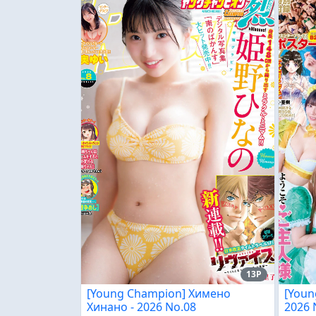
13P
[Young Champion] Химено
[Youn
Хинано - 2026 No.08
2026 