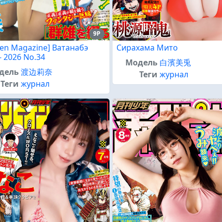
9P
en Magazine] Ватанабэ
Сирахама Мито
- 2026 No.34
Модель
白濱美兎
дель
渡边莉奈
Теги
журнал
Теги
журнал