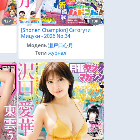
12P
13P
[Shonen Champion] Сэтогути
Мицуки - 2026 No.34
Модель
瀬戸口心月
Теги
журнал