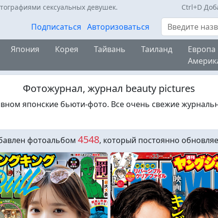
отографиями сексуальных девушек.
Ctrl+D До
Поиск
Подписаться
Авторизоваться
Япония
Корея
Тайвань
Таиланд
Европа
Америк
Фотожурнал, журнал beauty pictures
вном японские бьюти-фото. Все очень свежие журналь
4548
бавлен фотоальбом
, который постоянно обновляе