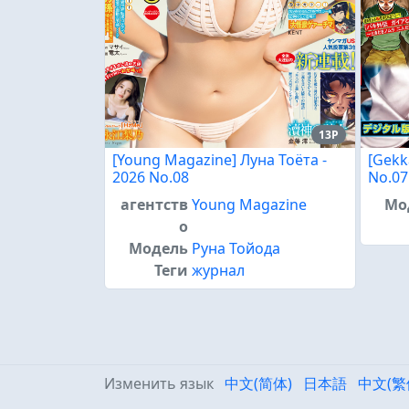
13P
[Young Magazine] Луна Тоёта -
[Gekk
2026 No.08
No.07
агентств
Young Magazine
Мо
о
Модель
Руна Тойода
Теги
журнал
Изменить язык
中文(简体)
日本語
中文(繁