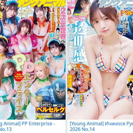
18P
g Animal] PP Enterprise -
[Young Animal] Ичиносе Рун
No.13
2026 No.14