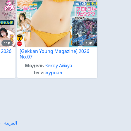
11P
13P
 2026
[Gekkan Young Magazine] 2026
No.07
Модель
Зекоу Айхуа
Теги
журнал
e
العربية