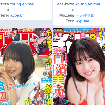
нтств
Young Animal
агентств
Young Animal
о
о
Теги
журнал
Модель
一ノ瀬瑠菜
Теги
журнал