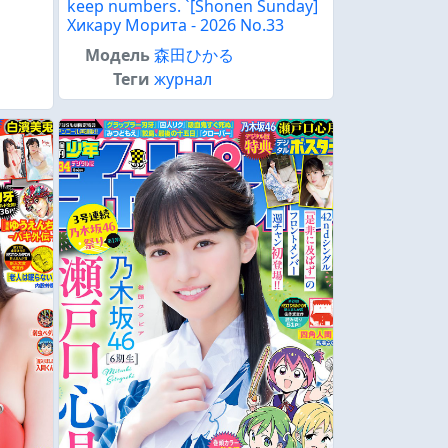
keep numbers. `[Shonen Sunday]
Хикару Морита - 2026 No.33
Модель
森田ひかる
Теги
журнал