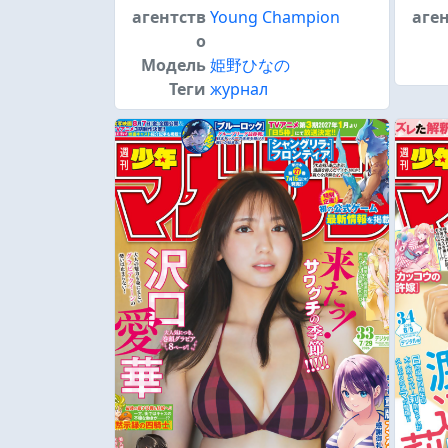
агентств
Young Champion
аге
о
Модель
姫野ひなの
Теги
журнал