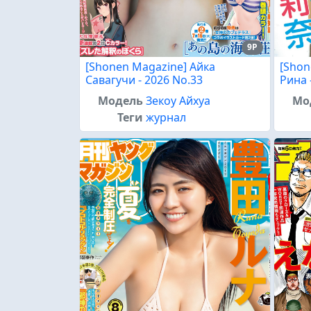
9P
[Shonen Magazine] Айка
[Shon
Савагучи - 2026 No.33
Рина 
Модель
Зекоу Айхуа
Мо
Теги
журнал