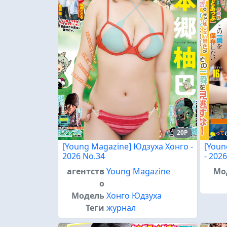
20P
[Young Magazine] Юдзуха Хонго -
[Youn
2026 No.34
- 202
агентств
Young Magazine
Мо
о
Модель
Хонго Юдзуха
Теги
журнал