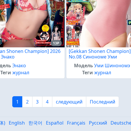
13P
an Shonen Champion] 2026
[Gekkan Shonen Champion]
 Энако
No.08 Синономе Уми
дель
Энако
Модель
Уми Шинономэ
Теги
журнал
Теги
журнал
1
2
3
4
следующий
Последний
体)
English
한국어
Español
Français
Русский
Deutsch