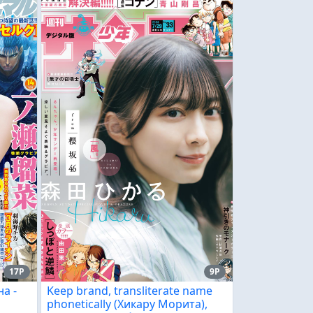
17P
9P
а -
Keep brand, transliterate name
phonetically (Хикару Морита),