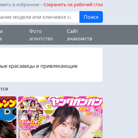
бавить в избранное
-
Сохранить на рабочий стол
Поиск
 и
Фото
Сайт
а
агентство
знакомств
ные красавицы и привлекающие
тся