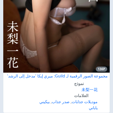
136P
مجموعة الصور الرقمية لـ Guild: ميري إيكا 'مدخل إلى الرشد'
نموذج
未梨一花
العلامات
موديلات جذابات
,
صدر جذاب
,
بيكيني
ياباني