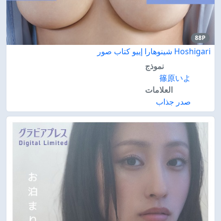
88P
Hoshigari شينوهارا إييو كتاب صور
نموذج
篠原いよ
العلامات
صدر جذاب