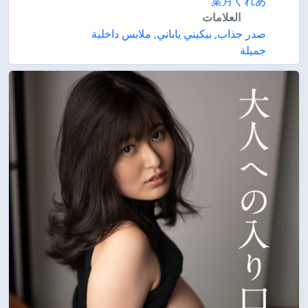
葉月くれあ
العلامات
صدر جذاب
,
بيكيني ياباني
,
ملابس داخلية
جميلة