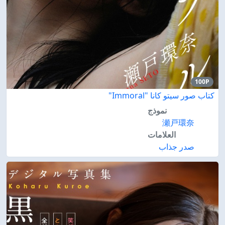
100P
كتاب صور سيتو كانا "Immoral"
نموذج
瀬戸環奈
العلامات
صدر جذاب