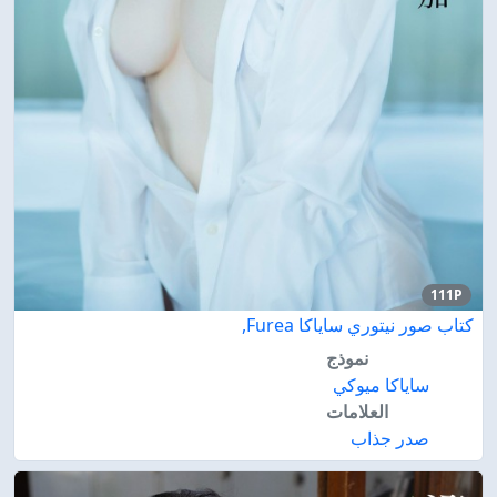
111P
كتاب صور نيتوري ساياكا Furea,
نموذج
ساياكا ميوكي
العلامات
صدر جذاب