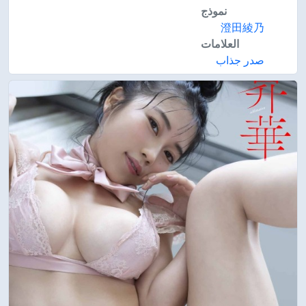
نموذج
澄田綾乃
العلامات
صدر جذاب