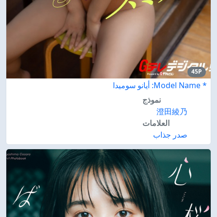
45P
* Model Name: أيانو سوميدا
نموذج
澄田綾乃
العلامات
صدر جذاب