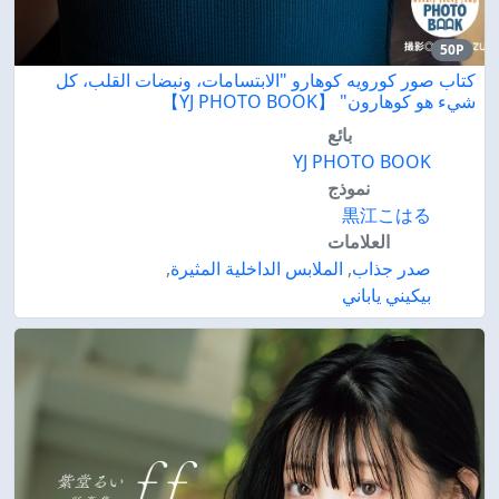
50P
كتاب صور كورويه كوهارو "الابتسامات، ونبضات القلب، كل
شيء هو كوهارون" 【YJ PHOTO BOOK】
بائع
YJ PHOTO BOOK
نموذج
黒江こはる
العلامات
صدر جذاب
,
الملابس الداخلية المثيرة
,
بيكيني ياباني