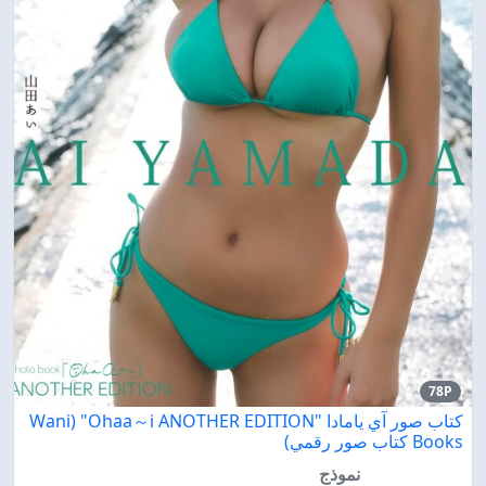
78P
كتاب صور آي يامادا "Ohaa～i ANOTHER EDITION" (Wani
Books كتاب صور رقمي)
نموذج