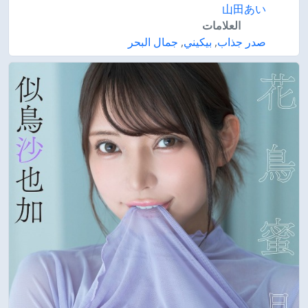
山田あい
العلامات
صدر جذاب
,
بيكيني
,
جمال البحر