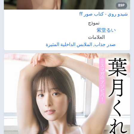
89P
شيدو روي - كتاب صور ff
نموذج
紫堂るい
العلامات
صدر جذاب
,
الملابس الداخلية المثيرة