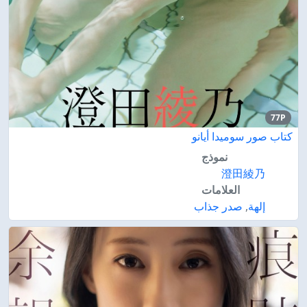
77P
كتاب صور سوميدا أيانو
نموذج
澄田綾乃
العلامات
إلهة
,
صدر جذاب