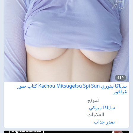
41P
ساياكا نيتوري Kachou Mitsugetsu Spi Sun كتاب صور
غرافور
نموذج
ساياكا ميوكي
العلامات
صدر جذاب