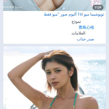
112P
تويوشيما ميو 1st ألبوم صور "ميو فقط
نموذج
豊島心桜
العلامات
صدر جذاب