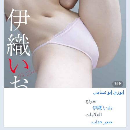
61P
إيوري إيو تسامي
نموذج
伊織 いお
العلامات
صدر جذاب