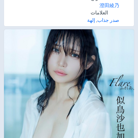
澄田綾乃
العلامات
صدر جذاب
,
إلهة