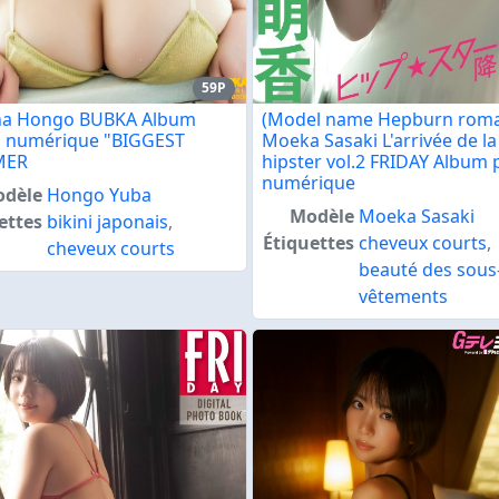
59P
ha Hongo BUBKA Album
(Model name Hepburn romaj
 numérique "BIGGEST
Moeka Sasaki L'arrivée de la
MER
hipster vol.2 FRIDAY Album
numérique
dèle
Hongo Yuba
Modèle
Moeka Sasaki
ettes
bikini japonais
,
Étiquettes
cheveux courts
,
cheveux courts
beauté des sous
vêtements