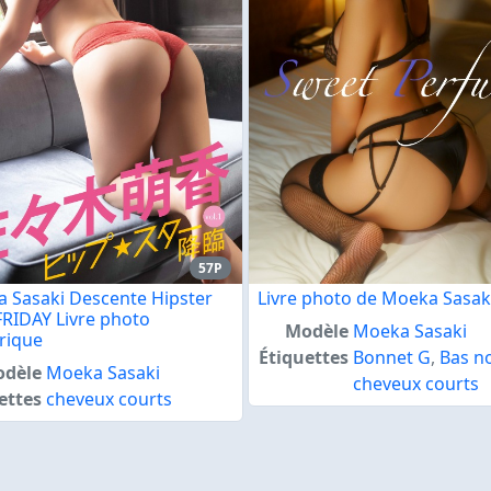
57P
 Sasaki Descente Hipster
Livre photo de Moeka Sasak
 FRIDAY Livre photo
Modèle
Moeka Sasaki
rique
Étiquettes
Bonnet G
,
Bas no
dèle
Moeka Sasaki
cheveux courts
ettes
cheveux courts