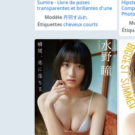
Sumire - Livre de poses
Hipste
transparentes et brillantes d'une
Compl
Photo
Modèle
丹羽すみれ
Mo
Étiquettes
cheveux courts
Étiqu