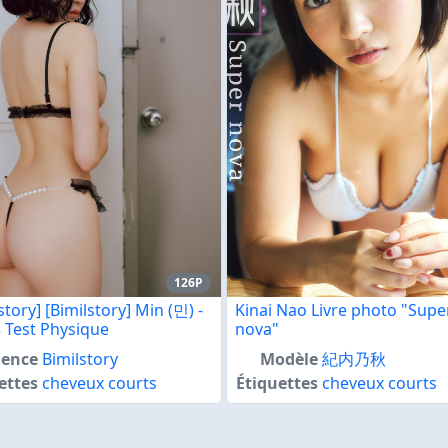
126P
story] [Bimilstory] Min (민) -
Kinai Nao Livre photo "Supe
5 Test Physique
nova"
ence
Bimilstory
Modèle
紀内乃秋
ettes
cheveux courts
Étiquettes
cheveux courts