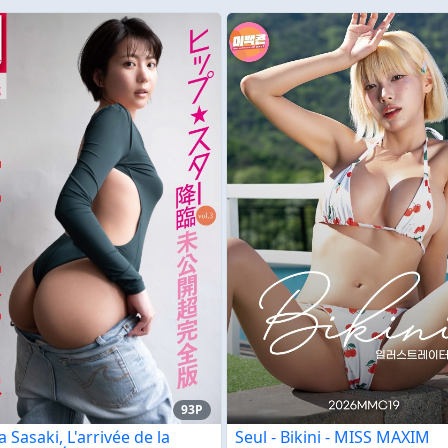
93P
Sasaki, L'arrivée de la
Seul - Bikini - MISS MAXIM