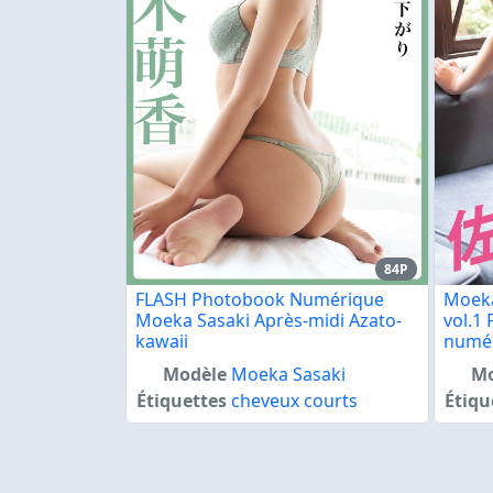
84P
FLASH Photobook Numérique
Moeka
Moeka Sasaki Après-midi Azato-
vol.1
kawaii
numé
Modèle
Moeka Sasaki
Mo
Étiquettes
cheveux courts
Étiqu