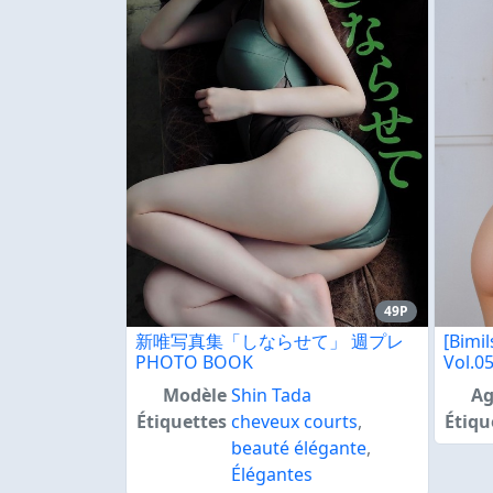
49P
新唯写真集「しならせて」 週プレ
[Bimil
PHOTO BOOK
Vol.0
Modèle
Shin Tada
Ag
Étiquettes
cheveux courts
,
Étiqu
beauté élégante
,
Élégantes