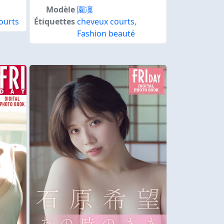
Modèle
園凜
ourts
Étiquettes
cheveux courts
,
Fashion beauté