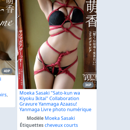
40P
i
36P
Moeka Sasaki "Sato-kun wa
irs
,
Kiyoku Ikitai" Collaboration
Gravure Yanmaga Azaasu!
Yanmaga Livre photo numérique
Modèle
Moeka Sasaki
Étiquettes
cheveux courts