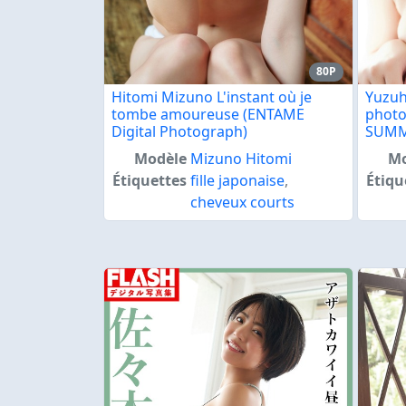
80P
Hitomi Mizuno L'instant où je
Yuzu
tombe amoureuse (ENTAME
photo
Digital Photograph)
SUM
Modèle
Mizuno Hitomi
Mo
Étiquettes
fille japonaise
,
Étiqu
cheveux courts