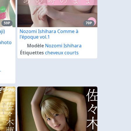
59P
70P
i)
Nozomi Ishihara Comme à
l'époque vol.1
 photo
Modèle
Nozomi Ishihara
Étiquettes
cheveux courts
-
Yanmaga Livre photo numérique"
loading="lazy" decoding="async">