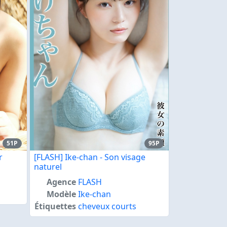
51P
95P
r
[FLASH] Ike-chan - Son visage
naturel
Agence
FLASH
Modèle
Ike-chan
Étiquettes
cheveux courts