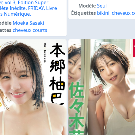
r, vol.3, Édition Super
Modèle
Seul
ète Inédite, FRIDAY, Livre
Étiquettes
bikini
,
cheveux c
s Numérique.
dèle
Moeka Sasaki
ettes
cheveux courts