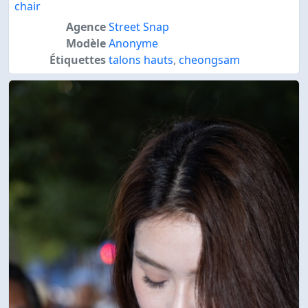
chair
Agence
Street Snap
Modèle
Anonyme
Étiquettes
talons hauts
,
cheongsam