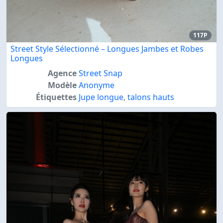
117P
Street Style Sélectionné – Longues Jambes et Robes
Longues
Agence
Street Snap
Modèle
Anonyme
Étiquettes
Jupe longue
,
talons hauts