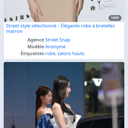
105P
Street style sélectionné – Élégante robe à bretelles
marron
Agence
Street Snap
Modèle
Anonyme
Étiquettes
robe
,
talons hauts