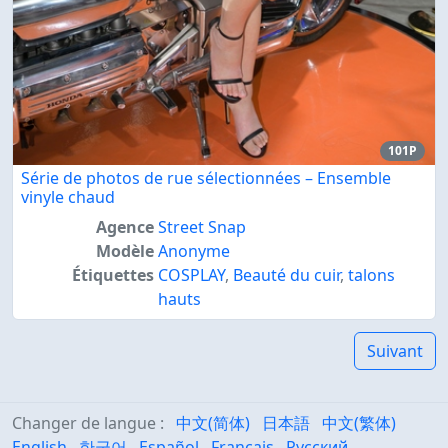
101P
Série de photos de rue sélectionnées – Ensemble
vinyle chaud
Agence
Street Snap
Modèle
Anonyme
Étiquettes
COSPLAY
,
Beauté du cuir
,
talons
hauts
Suivant
Changer de langue :
中文(简体)
日本語
中文(繁体)
English
한국어
Español
Français
Русский