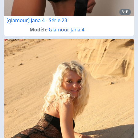
31P
[glamour] Jana 4 - Série 23
Modèle
Glamour Jana 4