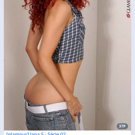
37P
[glamour] Jana 5 - Série 02