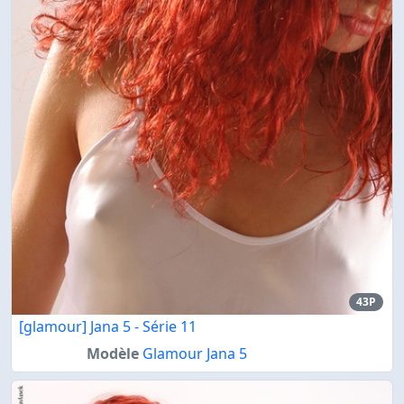
43P
[glamour] Jana 5 - Série 11
Modèle
Glamour Jana 5