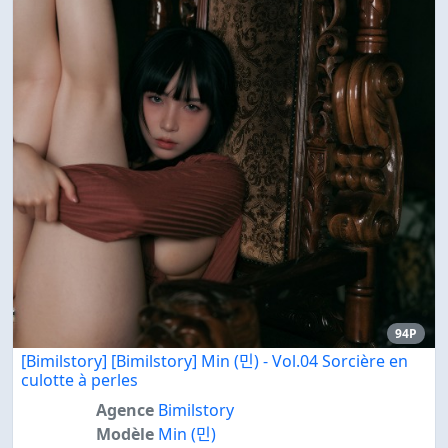
94P
[Bimilstory] [Bimilstory] Min (민) - Vol.04 Sorcière en
culotte à perles
Agence
Bimilstory
Modèle
Min (민)