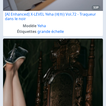
53P
[AI Enhanced] X-LEVEL Yeha (예하) Vol.72 - Traqueur
dans le noir
Modèle
Yeha
Étiquettes
grande échelle