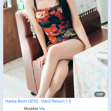
120P
Haivia Bomi (보미) - Hard Return + S
Modèle
Vie