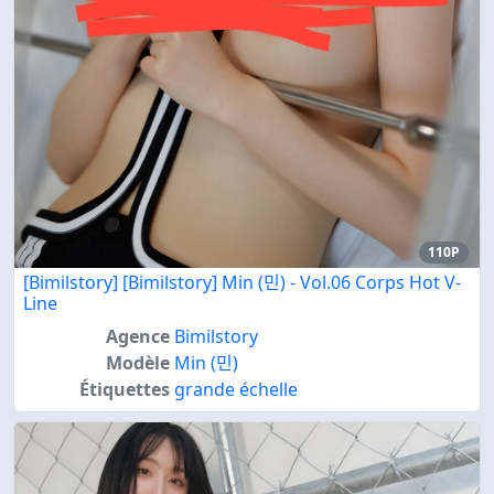
110P
[Bimilstory] [Bimilstory] Min (민) - Vol.06 Corps Hot V-
Line
Agence
Bimilstory
Modèle
Min (민)
Étiquettes
grande échelle