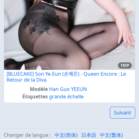
185P
[BLUECAKE] Son Ye-Eun (손예은) - Queen Encore : Le
Retour de la Diva
Modèle
Han Guo YEEUN
Étiquettes
grande échelle
Suivant
Changer de langue :
中文(简体)
日本語
中文(繁体)