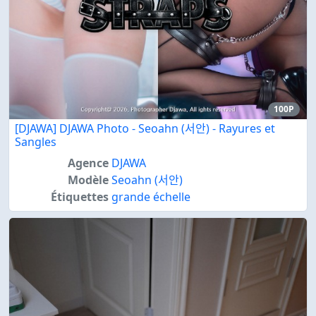
100P
[DJAWA] DJAWA Photo - Seoahn (서안) - Rayures et
Sangles
Agence
DJAWA
Modèle
Seoahn (서안)
Étiquettes
grande échelle