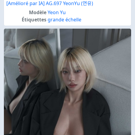
[Amélioré par IA] AG.697 YeonYu (연유)
Modèle
Yeon Yu
Étiquettes
grande échelle