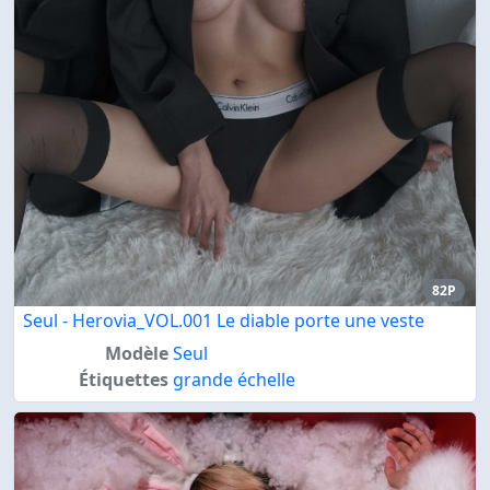
82P
Seul - Herovia_VOL.001 Le diable porte une veste
Modèle
Seul
Étiquettes
grande échelle