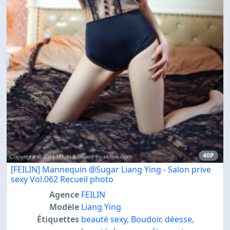
40P
[FEILIN] Mannequin @Sugar Liang Ying - Salon prive
sexy Vol.062 Recueil photo
Agence
FEILIN
Modèle
Liang Ying
Étiquettes
beauté sexy
,
Boudoir
,
déesse
,