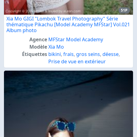
51P
Xia Mo GIGI "Lombok Travel Photography" Série
thématique Pikachu [Model Academy MFStar] Vol.021
Album photo
Agence
MFStar Model Academy
Modèle
Xia Mo
Étiquettes
bikini
,
frais
,
gros seins
,
déesse
,
Prise de vue en extérieur