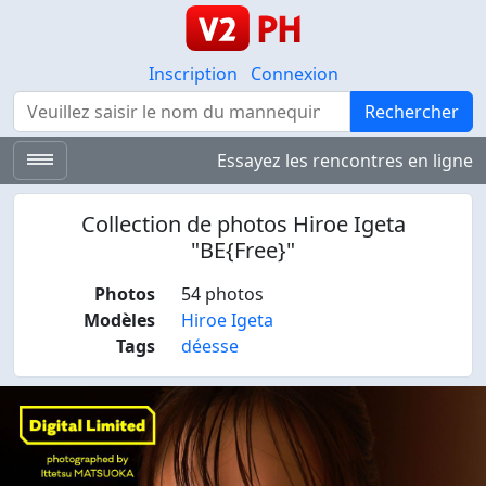
Inscription
Connexion
Rechercher
Rechercher
Essayez les rencontres en ligne
Collection de photos Hiroe Igeta
"BE{Free}"
Photos
54 photos
Modèles
Hiroe Igeta
Tags
déesse