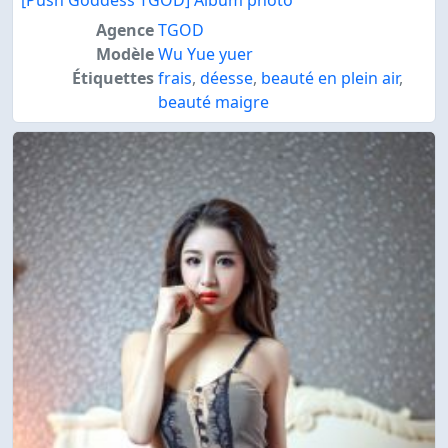
[Push Goddess TGOD] Album photo
Agence
TGOD
Modèle
Wu Yue yuer
Étiquettes
frais
,
déesse
,
beauté en plein air
,
beauté maigre