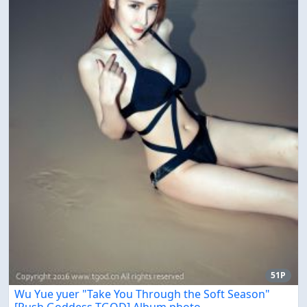
51P
Wu Yue yuer "Take You Through the Soft Season"