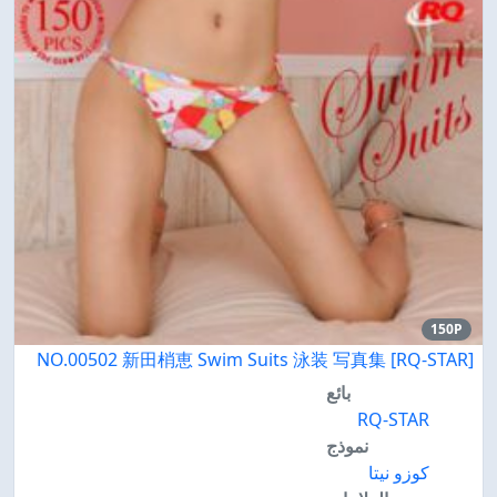
150P
[RQ-STAR] NO.00502 新田梢恵 Swim Suits 泳装 写真集
بائع
RQ-STAR
نموذج
كوزو نيتا