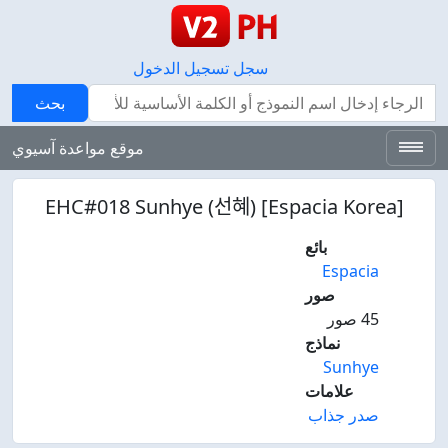
سجل
تسجيل الدخول
بحث
بحث
موقع مواعدة آسيوي
[Espacia Korea] EHC#018 Sunhye (선혜)
بائع
Espacia
صور
45 صور
نماذج
Sunhye
علامات
صدر جذاب