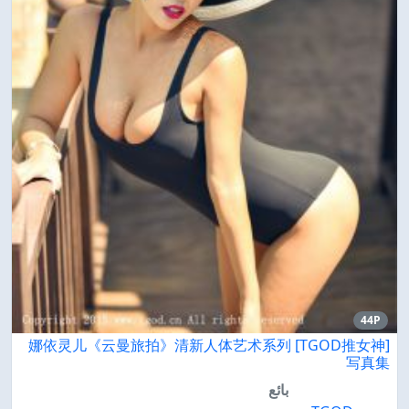
44P
娜依灵儿《云曼旅拍》清新人体艺术系列 [TGOD推女神]
写真集
بائع