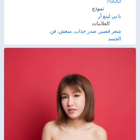
TGOD
نموذج
نا يي لينغ آر
العلامات
شعر قصير
,
صدر جذاب
,
منعش
,
فن
الجسد