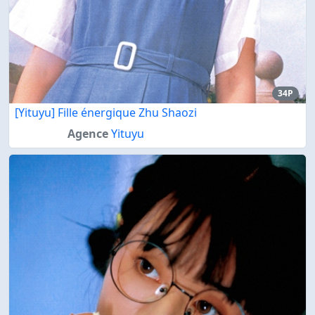
34P
[Yituyu] Fille énergique Zhu Shaozi
Agence
Yituyu