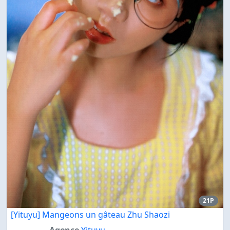
21P
[Yituyu] Mangeons un gâteau Zhu Shaozi