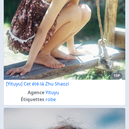
15P
[Yituyu] Cet été-là Zhu Shaozi
Agence
Yituyu
Étiquettes
robe