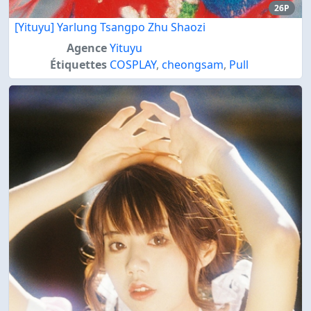
26P
[Yituyu] Yarlung Tsangpo Zhu Shaozi
Agence
Yituyu
Étiquettes
COSPLAY
,
cheongsam
,
Pull