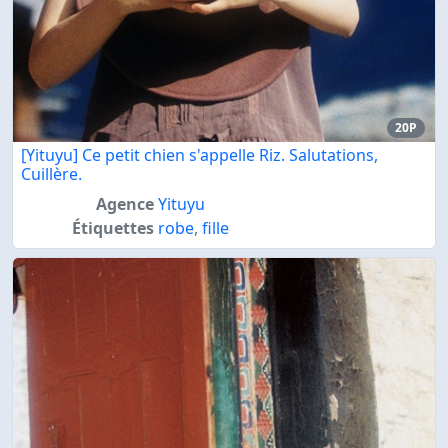
20P
[Yituyu] Ce petit chien s'appelle Riz. Salutations,
Cuillère.
Agence
Yituyu
Étiquettes
robe
,
fille