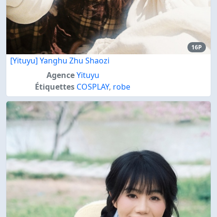
16P
[Yituyu] Yanghu Zhu Shaozi
Agence
Yituyu
Étiquettes
COSPLAY
,
robe