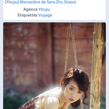
[Yituyu] Monastère de Sera Zhu Shaozi
Agence
Yituyu
Étiquettes
Voyage