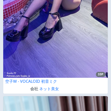
33P
空子W - VOCALOID 初音ミク
会社
ネット美女