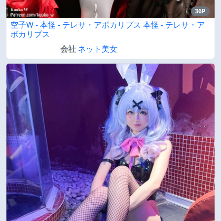
36P
空子W - 本怪 - テレサ・アポカリプス 本怪 - テレサ・ア
ポカリプス
会社
ネット美女