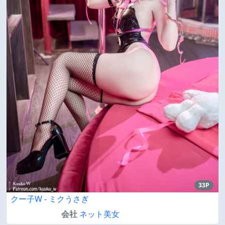
33P
クー子W - ミクうさぎ
会社
ネット美女