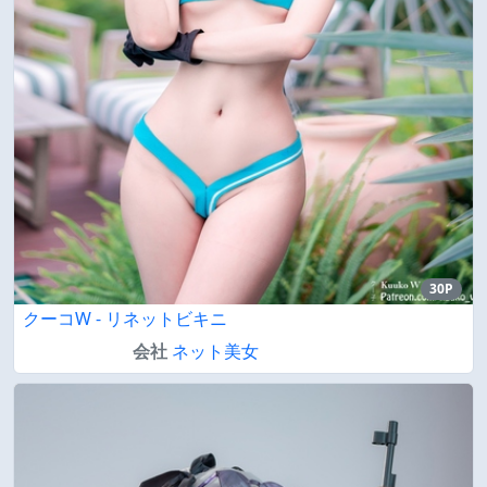
30P
クーコW - リネットビキニ
会社
ネット美女