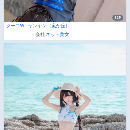
32P
クーコW - ヤンヤン（嵐が丘）
会社
ネット美女