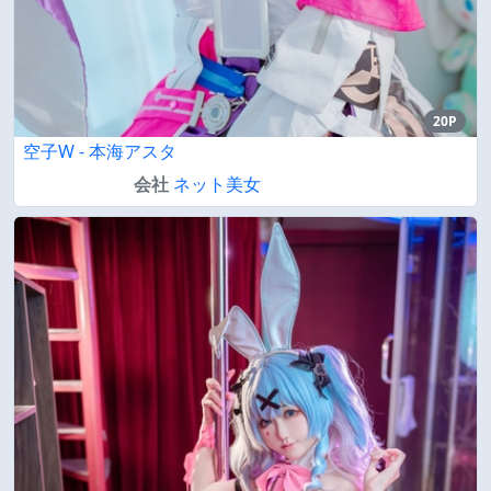
20P
空子W - 本海アスタ
会社
ネット美女