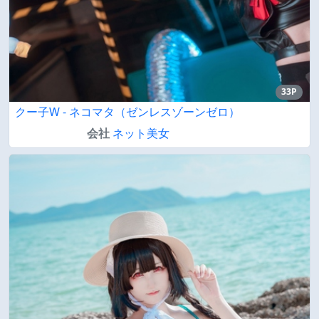
33P
クー子W - ネコマタ（ゼンレスゾーンゼロ）
会社
ネット美女