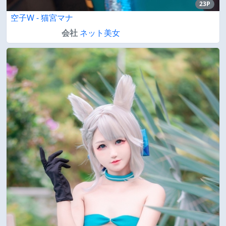
23P
空子W - 猫宮マナ
会社
ネット美女