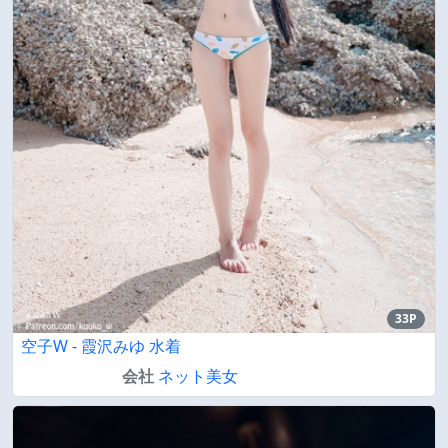
33P
空子W - 霞沢みゆ 水着
会社
ネット美女