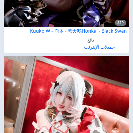
22P
Kuuko W - 崩坏 - 黑天鹅Honkai - Black Swan
بائع
جميلات الإنترنت