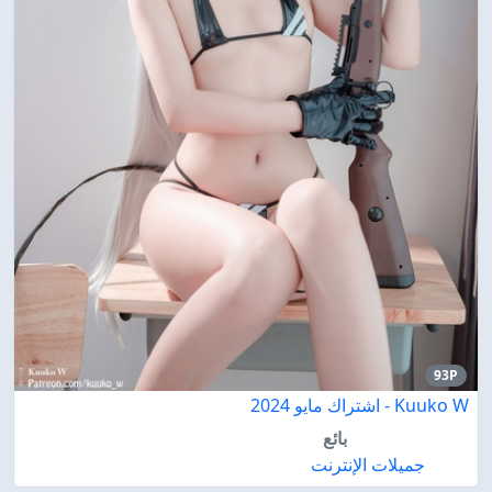
93P
Kuuko W - اشتراك مايو 2024
بائع
جميلات الإنترنت