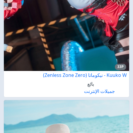
33P
Kuuko W - نيكوماتا (Zenless Zone Zero)
بائع
جميلات الإنترنت