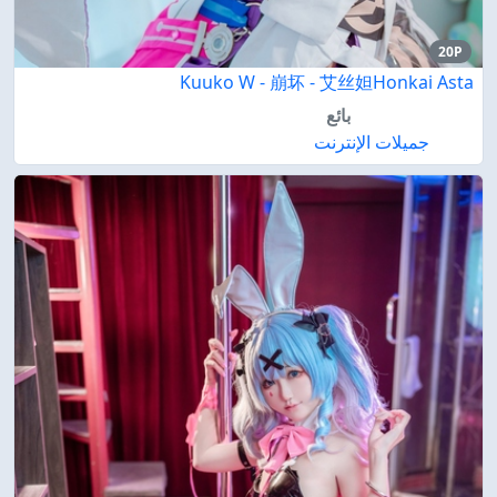
20P
Kuuko W - 崩坏 - 艾丝妲Honkai Asta
بائع
جميلات الإنترنت