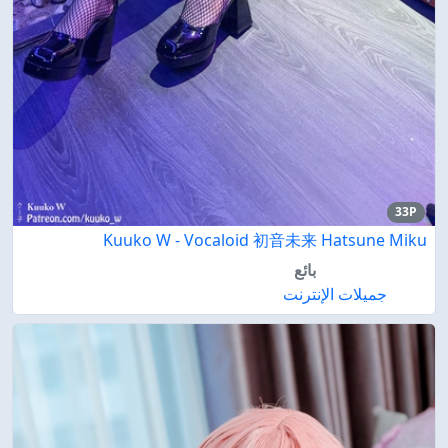
33P
Kuuko W - Vocaloid 初音未来 Hatsune Miku
بائع
جميلات الإنترنت