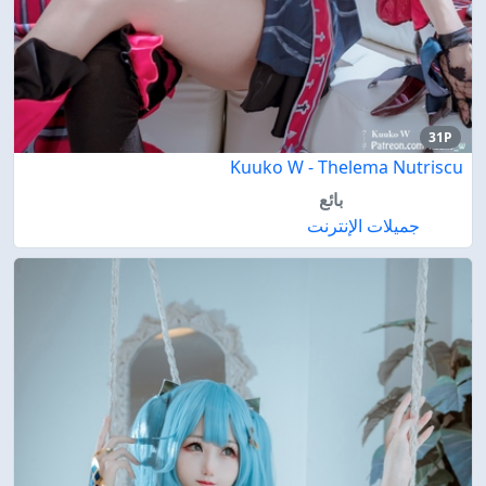
31P
Kuuko W - Thelema Nutriscu
بائع
جميلات الإنترنت