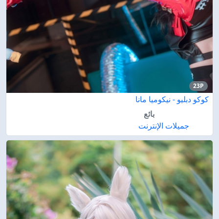
23P
كوكو دبليو - نيكوميا مانا
بائع
جميلات الإنترنت