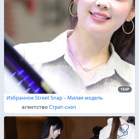
164P
Избранное Street Snap – Милая модель
агентство
Стрит-снэп