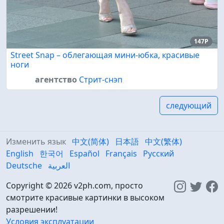
147P
Street Snap – облегающая мини-юбка, красивые
ноги
агентство
Стрит-снэп
следующий
Изменить язык
中文(简体)
日本語
中文(繁体)
English
한국어
Español
Français
Русский
Deutsche
العربية
Copyright © 2026 v2ph.com, просто
смотрите красивые картинки в высоком
разрешении!
Условия эксплуатации