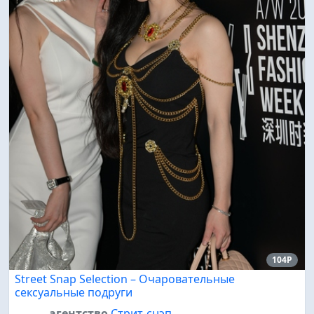
104P
Street Snap Selection – Очаровательные
сексуальные подруги
агентство
Стрит-снэп