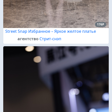
176P
Street Snap Избранное – Яркое желтое платье
агентство
Стрит-снэп