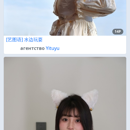
14P
[艺图语] 水边玩耍
агентство
Yituyu