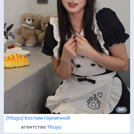
38P
[Yituyu] Костюм горничной
агентство
Yituyu