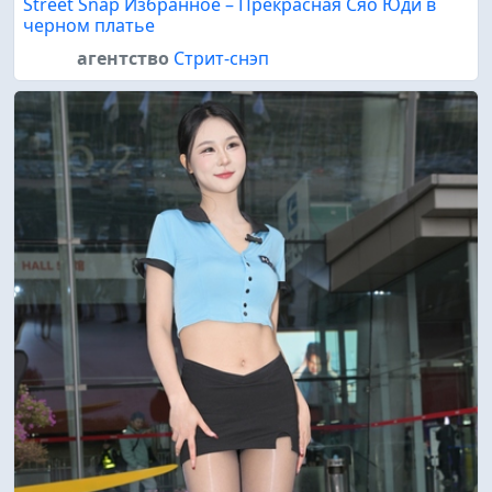
Street Snap Избранное – Прекрасная Сяо Юди в
черном платье
агентство
Стрит-снэп