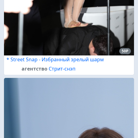
50P
* Street Snap - Избранный зрелый шарм
агентство
Стрит-снэп