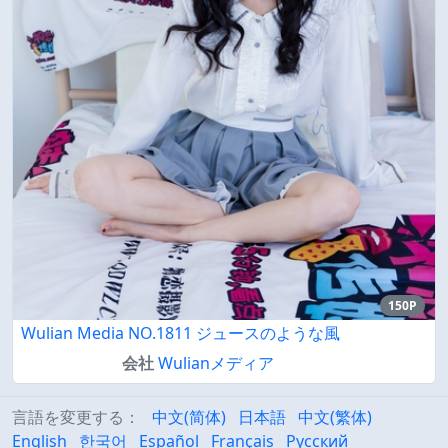
150P
Wulian Media NO.1811 ジュースのような風
会社
Wulianメディア
言語を変更する：
中文(简体)
日本語
中文(繁体)
English
한국어
Español
Français
Русский