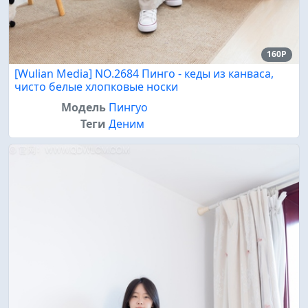
160P
[Wulian Media] NO.2684 Пинго - кеды из канваса,
чисто белые хлопковые носки
Модель
Пингуо
Теги
Деним