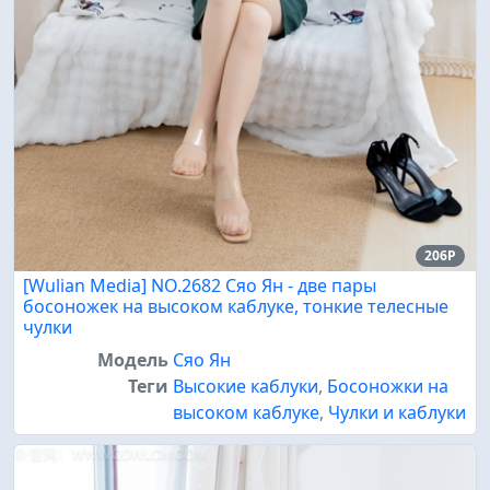
206P
[Wulian Media] NO.2682 Сяо Ян - две пары
босоножек на высоком каблуке, тонкие телесные
чулки
Модель
Сяо Ян
Теги
Высокие каблуки
,
Босоножки на
высоком каблуке
,
Чулки и каблуки