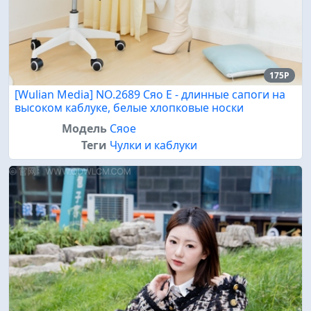
175P
[Wulian Media] NO.2689 Сяо Е - длинные сапоги на
высоком каблуке, белые хлопковые носки
Модель
Сяое
Теги
Чулки и каблуки