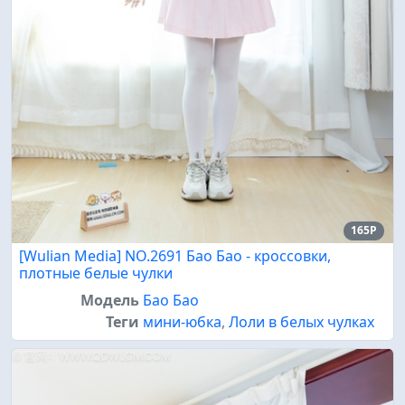
165P
[Wulian Media] NO.2691 Бао Бао - кроссовки,
плотные белые чулки
Модель
Бао Бао
Теги
мини-юбка
,
Лоли в белых чулках