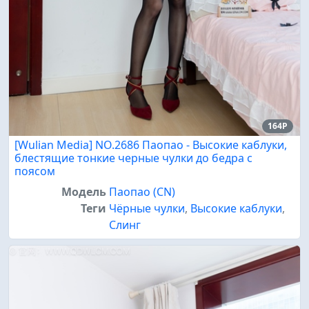
164P
[Wulian Media] NO.2686 Паопао - Высокие каблуки,
блестящие тонкие черные чулки до бедра с
поясом
Модель
Паопао (CN)
Теги
Чёрные чулки
,
Высокие каблуки
,
Слинг