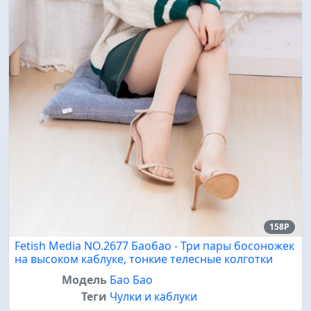
158P
Fetish Media NO.2677 Баобао - Три пары босоножек
на высоком каблуке, тонкие телесные колготки
Модель
Бао Бао
Теги
Чулки и каблуки