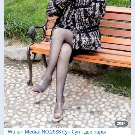
208P
[Wulian Media] NO.2688 Сун Сун - две пары