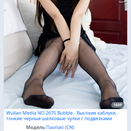
160P
Wulian Media NO.2675 Bubble - Высокие каблуки,
тонкие черные шелковые чулки с подвязками
Модель
Паопао (CN)