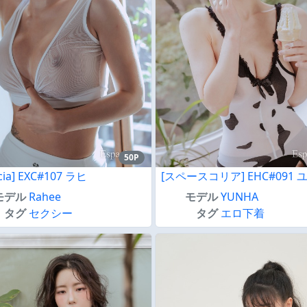
50P
cia] EXC#107 ラヒ
[スペースコリア] EHC#091 
モデル
Rahee
モデル
YUNHA
タグ
セクシー
タグ
エロ下着