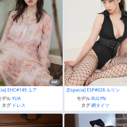
50P
cia] EHC#149 ユア
[Espacia] ESP#026 ルリン
モデル
YUA
モデル
RULYN
タグ
ドレス
タグ
網タイツ