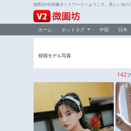
微图坊HD画像ネットワークへようこそ。美しい女の
ホーム
ホットタグ
中国
日本
韓国モデル写真
142