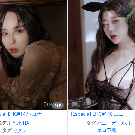
49P
cia] EHC#147 - ユナ
[Espacia] EHC#148 ユニ
モデル
YUNHA
タグ
バニーガール
,
レ
タグ
セクシー
エロ下着