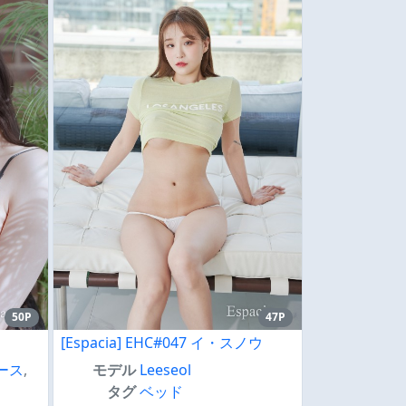
50P
47P
[Espacia] EHC#047 イ・スノウ
ース
,
モデル
Leeseol
タグ
ベッド