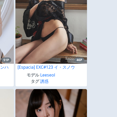
51P
46P
ユンハ
[Espacia] EXC#123 イ・スノウ
モデル
Leeseol
タグ
誘惑