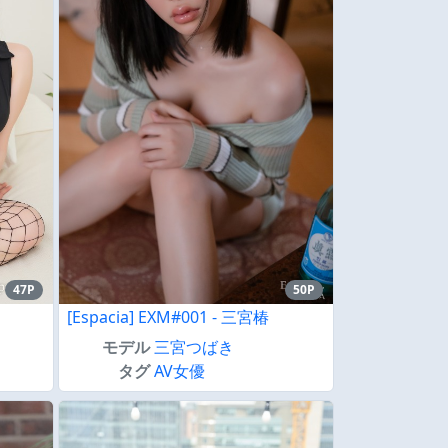
47P
50P
[Espacia] EXM#001 - 三宮椿
モデル
三宮つばき
タグ
AV女優