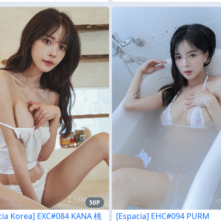
50P
cia Korea] EXC#084 KANA 桃
[Espacia] EHC#094 PURM