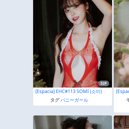
52P
[Espacia] EHC#113 SOMI (소미)
[Espa
タグ
バニーガール