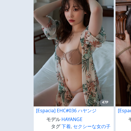
47P
[Espacia] EHC#036 ハヤンジ
[Espa
モデル
HAYANGE
タグ
下着
,
セクシーな女の子