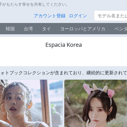
子がもたらす幸せを共有してください。
サーチ
アカウント登録
ログイン
韓国
台湾
タイ
ヨーロッパとアメリカ
ベン
Espacia Korea
フォトブックコレクションが含まれており、継続的に更新され