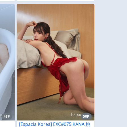
48P
50P
[Espacia Korea] EXC#075 KANA 桃