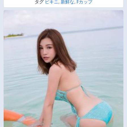
タグ
ビキニ
,
新鮮な
,
Fカップ