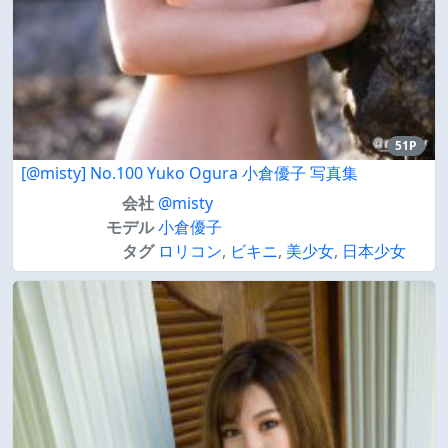
51P
[@misty] No.100 Yuko Ogura 小倉優子 写真集
会社
@misty
モデル
小倉優子
タグ
ロリコン
,
ビキニ
,
美少女
,
日本少女