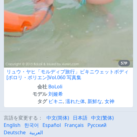
57P
リュウ・ヤヒ「モルディブ旅行」ビキニウェットボディ
[ボロリ・ポリエン]Vol.060 写真集
会社
BoLoli
モデル
刘娅希
タグ
ビキニ
,
濡れた体
,
新鮮な
,
女神
言語を変更する：
中文(简体)
日本語
中文(繁体)
English
한국어
Español
Français
Русский
Deutsche
العربية