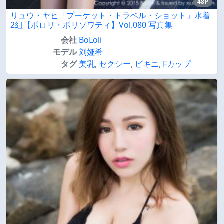
48P
リュウ・ヤヒ「プーケット・トラベル・ショット」水着
2組【ボロリ・ポリソワティ】Vol.080 写真集
会社
BoLoli
モデル
刘娅希
タグ
美乳
,
セクシー
,
ビキニ
,
Fカップ