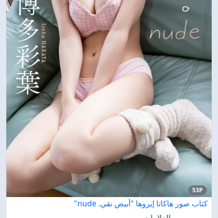
53P
كتاب صور هاكاتا إيروها "أبيض نقي. nude"