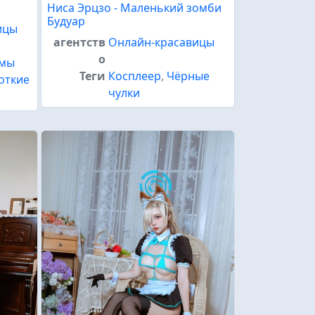
Ниса Эрцзо - Маленький зомби
Будуар
ицы
агентств
Онлайн-красавицы
о
юмы
Теги
Косплеер
,
Чёрные
откие
чулки