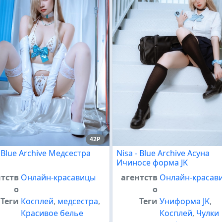
42P
- Blue Archive Медсестра
Nisa - Blue Archive Асуна
Ичиносе форма JK
нтств
Онлайн-красавицы
агентств
Онлайн-красав
о
о
Теги
Косплей
,
медсестра
,
Теги
Униформа JK
,
Красивое белье
Косплей
,
Чулки