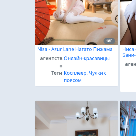
18P
Nisa - Azur Lane Нагато Пижама
Ниса 
Бани-
агентств
Онлайн-красавицы
аге
о
Теги
Косплеер
,
Чулки с
поясом