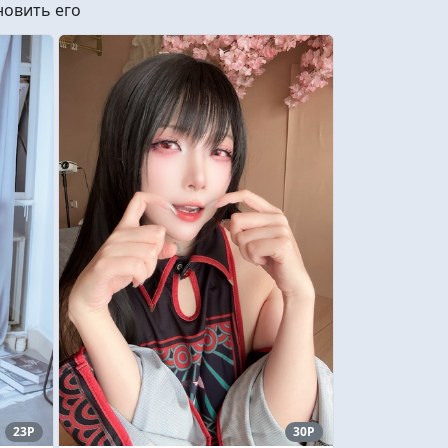
новить его
23P
30P