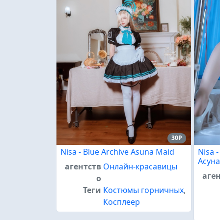
30P
Nisa - Blue Archive Asuna Maid
Nisa 
Асуна
агентств
Онлайн-красавицы
аге
о
Теги
Костюмы горничных
,
Косплеер