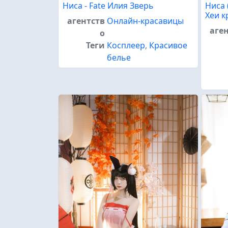
Ниса - Fate Илия Зверь
Ниса 
Хеи к
агентств
Онлайн-красавицы
аге
о
Теги
Косплеер
,
Красивое
белье