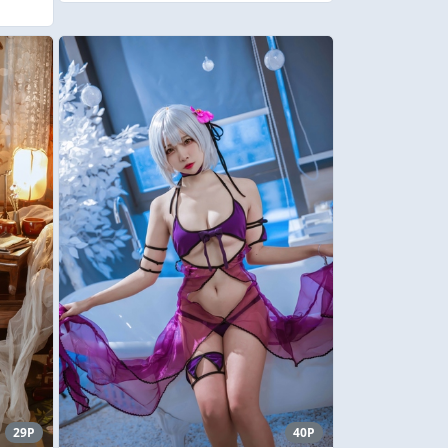
29P
40P