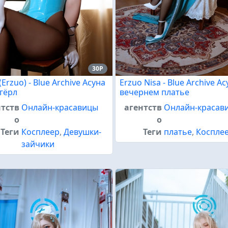
30P
(Erzuo) - Blue Archive Асуна
Erzuo Nisa - Blue Archive Ас
гёрл
вечернем платье
нтств
Онлайн-красавицы
агентств
Онлайн-красав
о
о
Теги
Косплеер
,
Девушки-
Теги
платье
,
Коспле
зайчики