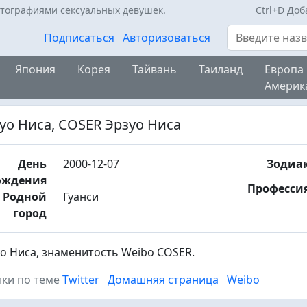
отографиями сексуальных девушек.
Ctrl+D До
Поиск
Подписаться
Авторизоваться
Япония
Корея
Тайвань
Таиланд
Европа
Америк
уо Ниса, COSER Эрзуо Ниса
День
2000-12-07
Зодиа
ождения
Професси
Родной
Гуанси
город
о Ниса, знаменитость Weibo COSER.
ки по теме
Twitter
Домашняя страница
Weibo