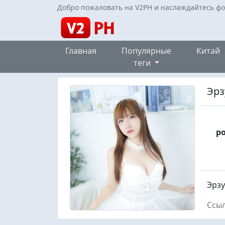
Добро пожаловать на V2PH и наслаждайтесь ф
Главная
Популярные
Китай
теги
Эрз
р
Эрзу
Ссыл