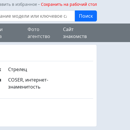
бавить в избранное
-
Сохранить на рабочий стол
Поиск
 и
Фото
Сайт
а
агентство
знакомств
к
Стрелец
я
COSER, интернет-
знаменитость