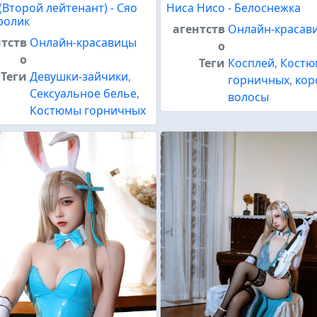
(Второй лейтенант) - Сяо
Ниса Нисо - Белоснежка
ролик
агентств
Онлайн-красав
нтств
Онлайн-красавицы
о
о
Теги
Косплей
,
Кост
Теги
Девушки-зайчики
,
горничных
,
кор
Сексуальное белье
,
волосы
Костюмы горничных