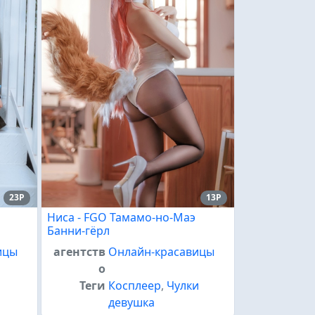
23P
13P
Ниса - FGO Тамамо-но-Маэ
Банни-гёрл
ицы
агентств
Онлайн-красавицы
о
Теги
Косплеер
,
Чулки
девушка