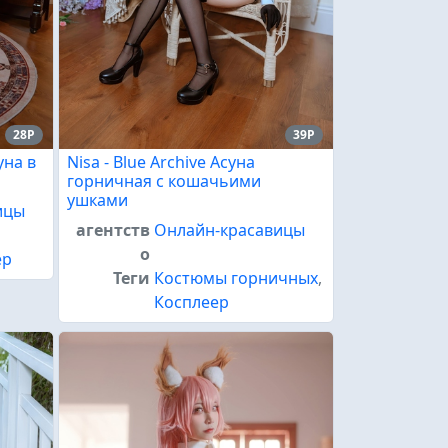
28P
39P
уна в
Nisa - Blue Archive Асуна
горничная с кошачьими
ушками
ицы
агентств
Онлайн-красавицы
о
ер
Теги
Костюмы горничных
,
Косплеер