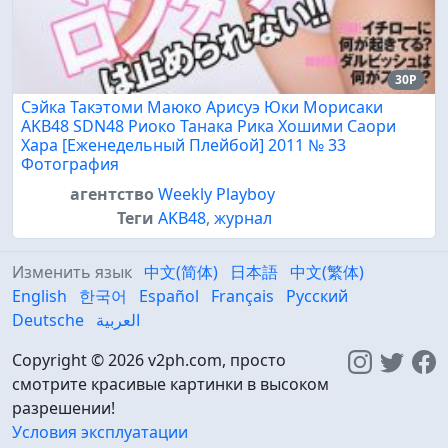
30P
Сэйка Такэтоми Маюко Арисуэ Юки Морисаки
AKB48 SDN48 Риоко Танака Рика Хошими Саори
Хара [Еженедельный Плейбой] 2011 № 33
Фотография
агентство
Weekly Playboy
Теги
AKB48
,
журнал
Изменить язык
中文(简体)
日本語
中文(繁体)
English
한국어
Español
Français
Русский
Deutsche
العربية
Copyright © 2026 v2ph.com, просто
смотрите красивые картинки в высоком
разрешении!
Условия эксплуатации