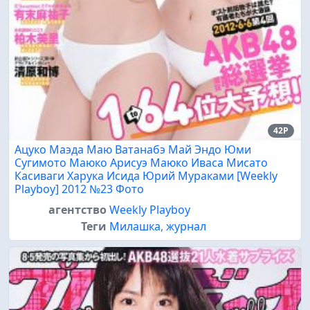
42P
Ацуко Маэда Маю Ватанабэ Май Эндо Юми
Сугимото Маюко Арисуэ Маюко Иваса Мисато
Касиваги Харука Исида Юрий Мураками [Weekly
Playboy] 2012 №23 Фото
агентство
Weekly Playboy
Теги
Милашка
,
журнал