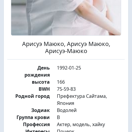
Арисуэ Маюко, Арисуэ Маюко,
Арисуэ-Маюко
День
1992-01-25
рождения
высота
166
BWH
75-59-83
Родной город
Префектура Сайтама,
Япония
Зодиак
Водолей
Группа крови
B
Профессия
Актер, модель, хайку
Интересы
Почерк