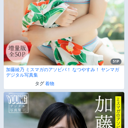
51P
加藤綾乃 ミスマガのアソビバ！ なつやすみ！ ヤンマガ
デジタル写真集
タグ
着物