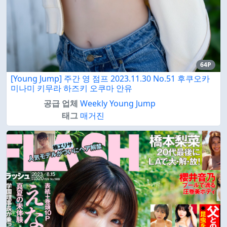
64P
[Young Jump] 주간 영 점프 2023.11.30 No.51 후쿠오카
미나미 키무라 하즈키 오쿠마 안유
공급 업체
Weekly Young Jump
태그
매거진