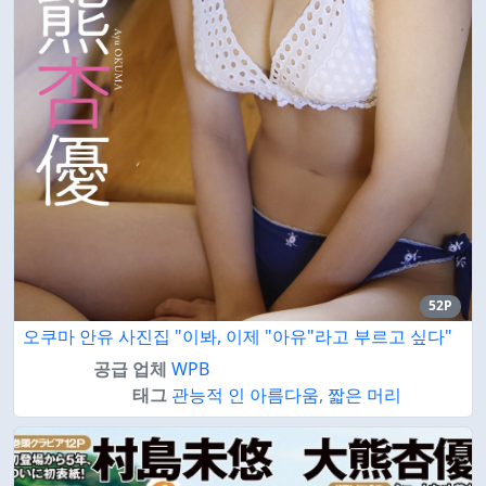
52P
오쿠마 안유 사진집 "이봐, 이제 "아유"라고 부르고 싶다"
공급 업체
WPB
태그
관능적 인 아름다움
,
짧은 머리