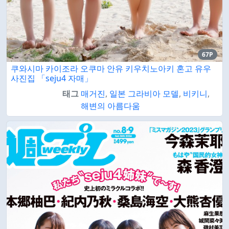
67P
쿠와시마 카이조라 오쿠마 안유 키우치노아키 혼고 유우
사진집 「seju4 자매」
태그
매거진
,
일본 그라비아 모델
,
비키니
,
해변의 아름다움