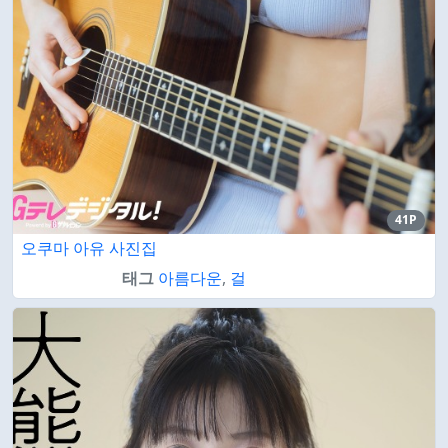
41P
오쿠마 아유 사진집
태그
아름다운
,
걸