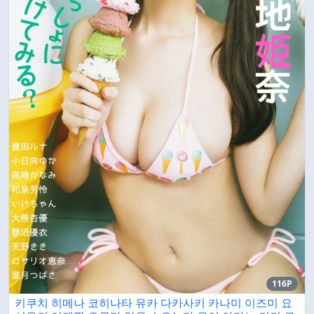
116P
키쿠치 히메나 코히나타 유카 다카사키 카나미 이즈미 요