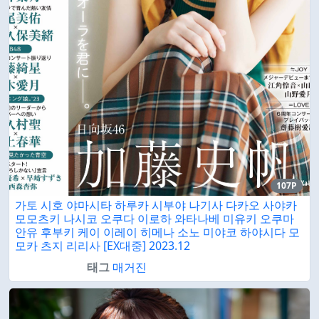
107P
가토 시호 야마시타 하루카 시부야 나기사 다카오 사야카
모모츠키 나시코 오쿠다 이로하 와타나베 미유키 오쿠마
안유 후부키 케이 이레이 히메나 소노 미야코 하야시다 모
모카 츠지 리리사 [EX대중] 2023.12
태그
매거진