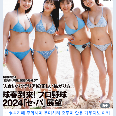
59P
seju4 자매 쿠와시마 우미하라 오쿠마 안유 기우치노 아키