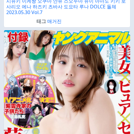
시유키 이케짱 오쿠마 안유 스오누마 유이 아마노 키키 로
사리오 에나 하즈키 츠바사 도요타 루나 DOLCE 돌체
2023.05.30 Vol.7
태그
매거진