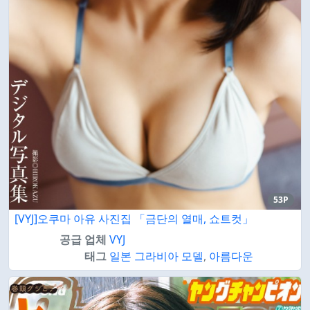
53P
[VYJ]오쿠마 아유 사진집 「금단의 열매, 쇼트컷」
공급 업체
VYJ
태그
일본 그라비아 모델
,
아름다운