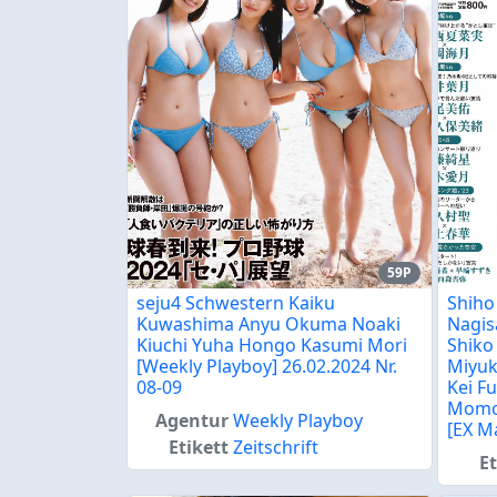
59P
seju4 Schwestern Kaiku
Shiho
Kuwashima Anyu Okuma Noaki
Nagis
Kiuchi Yuha Hongo Kasumi Mori
Shiko
[Weekly Playboy] 26.02.2024 Nr.
Miyuk
08-09
Kei Fu
Momok
Agentur
Weekly Playboy
[EX M
Etikett
Zeitschrift
Et