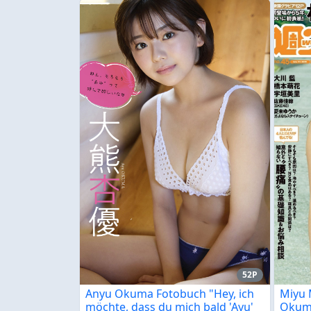
52P
Anyu Okuma Fotobuch "Hey, ich
Miyu 
möchte, dass du mich bald 'Ayu'
Okum