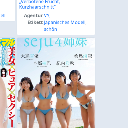
„Verbotene Frucht,
Kurzhaarschnitt“
ell
Agentur
VYJ
Etikett
Japanisches Modell
,
schön