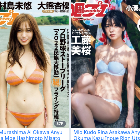
37P
Murashima Ai Okawa Anyu
Mio Kudo Rina Asakawa An
a Moe Hashimoto Misato
Okuma Kazu Inoue Rion Ut