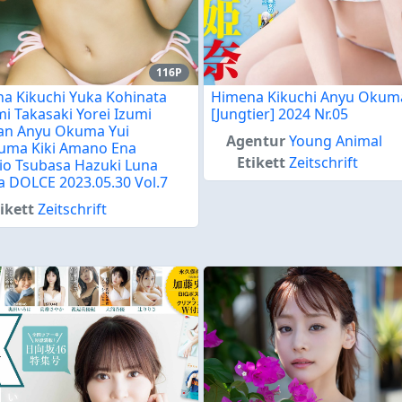
116P
a Kikuchi Yuka Kohinata
Himena Kikuchi Anyu Okum
i Takasaki Yorei Izumi
[Jungtier] 2024 Nr.05
an Anyu Okuma Yui
Agentur
Young Animal
uma Kiki Amano Ena
Etikett
Zeitschrift
io Tsubasa Hazuki Luna
a DOLCE 2023.05.30 Vol.7
ikett
Zeitschrift