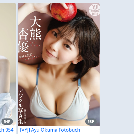
54P
53P
ch 054
[VYJ] Ayu Okuma Fotobuch