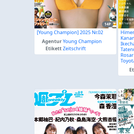
14P
[Young Champion] 2025 Nr.02
Himen
Kanam
Agentur
Young Champion
Ikech
Etikett
Zeitschrift
Taten
Rosar
Toyot
Et