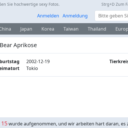
en Sie hochwertige sexy Fotos.
Strg+D Zum F
Suche
Anmelden
Anmeldung
China
Japan
Korea
Taiwan
Thailand
Europ
 Bear Aprikose
burtstag
2002-12-19
Tierkrei
eimatort
Tokio
15
m
wurde aufgenommen, und wir arbeiten hart daran, es z