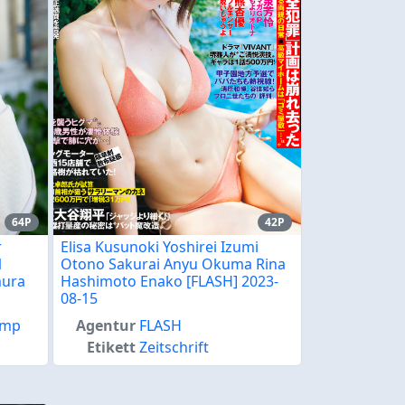
64P
42P
r
Elisa Kusunoki Yoshirei Izumi
1
Otono Sakurai Anyu Okuma Rina
mura
Hashimoto Enako [FLASH] 2023-
08-15
ump
Agentur
FLASH
Etikett
Zeitschrift