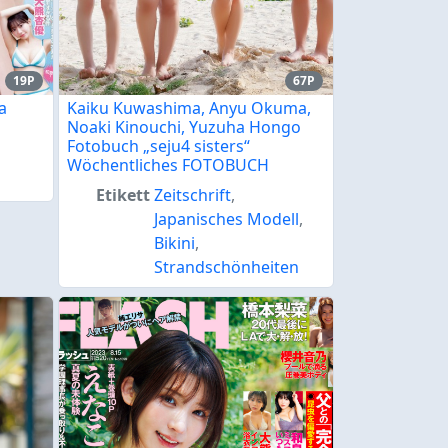
19P
67P
a
Kaiku Kuwashima, Anyu Okuma,
Noaki Kinouchi, Yuzuha Hongo
Fotobuch „seju4 sisters“
Wöchentliches FOTOBUCH
Etikett
Zeitschrift
,
Japanisches Modell
,
Bikini
,
Strandschönheiten