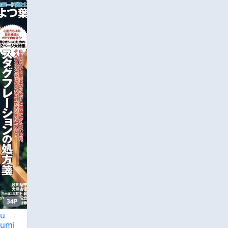
34P
yu
sumi