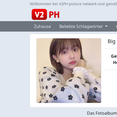
Willkommen bei V2PH picture network und genieß
Zuhause
Beliebte Schlagwörter
Big
Ge
H
Das Fotoalbu