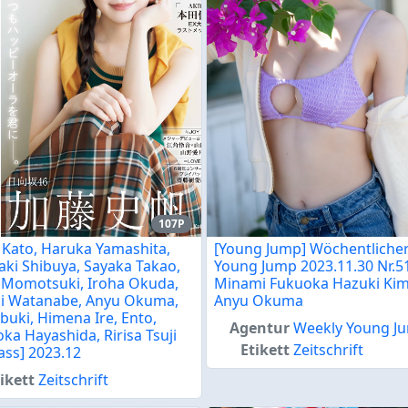
107P
 Kato, Haruka Yamashita,
[Young Jump] Wöchentliche
aki Shibuya, Sayaka Takao,
Young Jump 2023.11.30 Nr.5
 Momotsuki, Iroha Okuda,
Minami Fukuoka Hazuki Ki
i Watanabe, Anyu Okuma,
Anyu Okuma
buki, Himena Ire, Ento,
Agentur
Weekly Young J
a Hayashida, Ririsa Tsuji
Etikett
Zeitschrift
ass] 2023.12
ikett
Zeitschrift