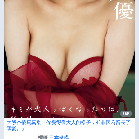
68P
大熊杏優寫真集「你變得像大人的樣子，並非因為留長了
頭髮。」
標籤
日本嫩模