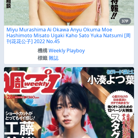
37P
Miyu Murashima Ai Okawa Anyu Okuma Moe
Hashimoto Misato Ugaki Kaho Sato Yuka Natsumi [周
刊花花公子] 2022 No.45
機構
Weekly Playboy
標籤
雜誌