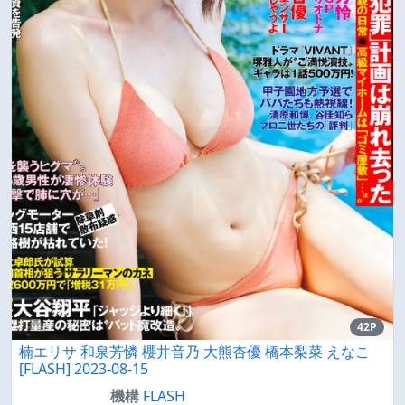
42P
楠エリサ 和泉芳憐 櫻井音乃 大熊杏優 橋本梨菜 えなこ
[FLASH] 2023-08-15
機構
FLASH