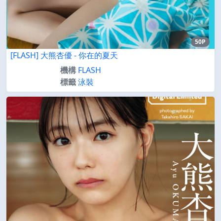
50P
[FLASH] 大熊杏優 - 你在的夏天
機構
FLASH
標籤
泳裝