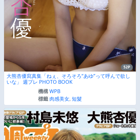
52P
大熊杏優寫真集「ねぇ、そろそろ“あゆ”って呼んで欲し
いな」 週プレ PHOTO BOOK
機構
WPB
標籤
肉感美女
,
短髮