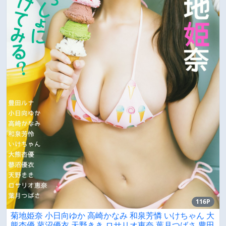
116P
菊地姫奈 小日向ゆか 高崎かなみ 和泉芳憐 いけちゃん 大
熊杏優 蓼沼優衣 天野きき ロサリオ恵奈 葉月つばさ 豊田