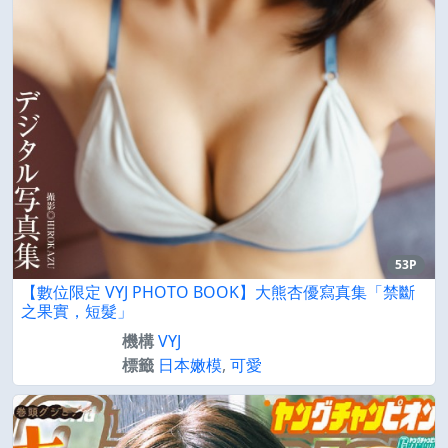
53P
【數位限定 VYJ PHOTO BOOK】大熊杏優寫真集「禁斷
之果實，短髮」
機構
VYJ
標籤
日本嫩模
,
可愛