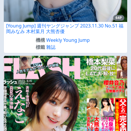
64P
[Young Jump] 週刊ヤングジャンプ 2023.11.30 No.51 福
岡みなみ 木村葉月 大熊杏優
機構
Weekly Young Jump
標籤
雜誌