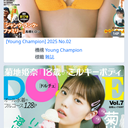
14P
[Young Champion] 2025 No.02
機構
Young Champion
標籤
雜誌