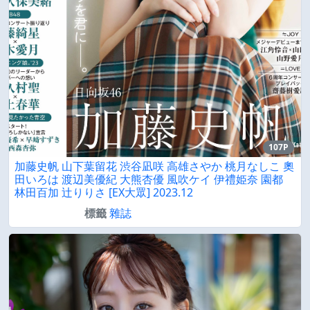
107P
加藤史帆 山下葉留花 渋谷凪咲 高雄さやか 桃月なしこ 奧
田いろは 渡辺美優紀 大熊杏優 風吹ケイ 伊禮姫奈 園都
林田百加 辻りりさ [EX大眾] 2023.12
標籤
雜誌