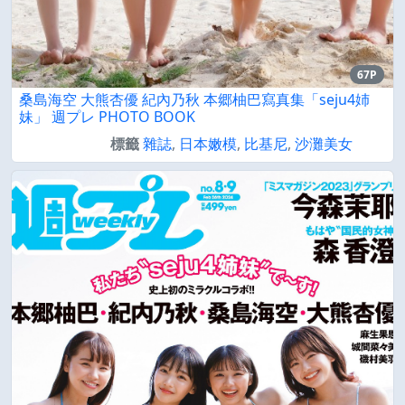
67P
桑島海空 大熊杏優 紀內乃秋 本郷柚巴寫真集「seju4姉
妹」 週プレ PHOTO BOOK
標籤
雜誌
,
日本嫩模
,
比基尼
,
沙灘美女