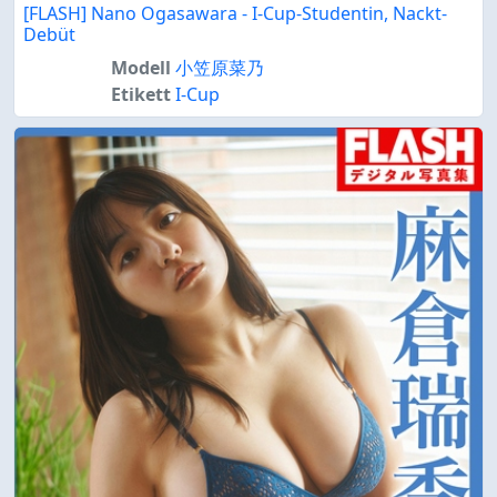
[FLASH] Nano Ogasawara - I-Cup-Studentin, Nackt-
Debüt
Modell
小笠原菜乃
Etikett
I-Cup