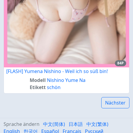
84P
[FLASH] Yumena Nishino - Weil ich so süß bin!
Modell
Nishino Yume Na
Etikett
schön
Nächster
Sprache ändern
中文(简体)
日本語
中文(繁体)
English
한국어
Español
Français
Русский