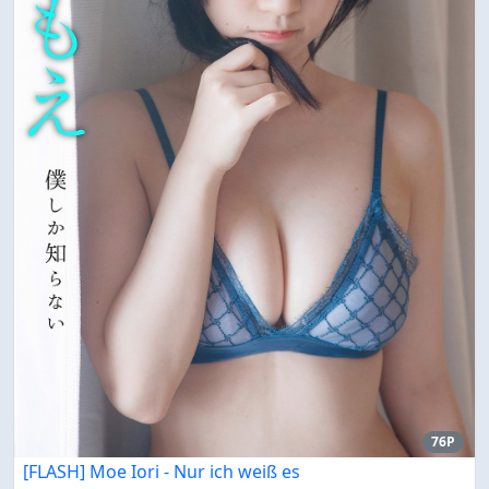
76P
[FLASH] Moe Iori - Nur ich weiß es