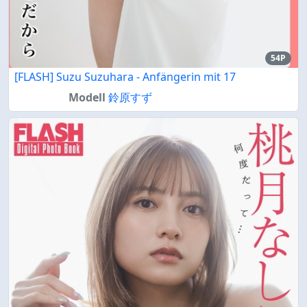
54P
[FLASH] Suzu Suzuhara - Anfängerin mit 17
Modell
鈴原すず