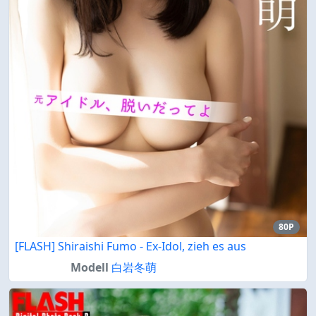
80P
[FLASH] Shiraishi Fumo - Ex-Idol, zieh es aus
Modell
白岩冬萌