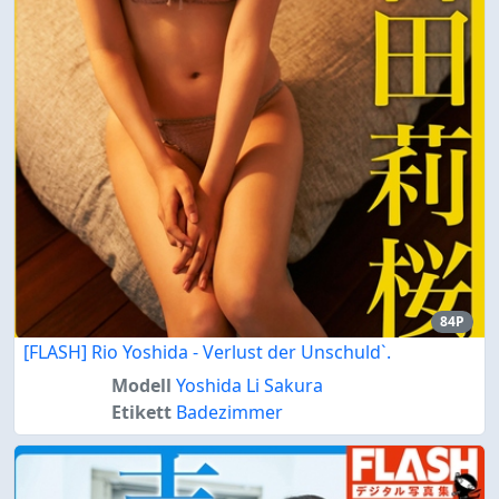
84P
[FLASH] Rio Yoshida - Verlust der Unschuld`.
Modell
Yoshida Li Sakura
Etikett
Badezimmer