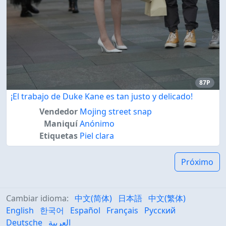
87P
¡El trabajo de Duke Kane es tan justo y delicado!
Vendedor
Mojing street snap
Maniquí
Anónimo
Etiquetas
Piel clara
Próximo
Cambiar idioma:
中文(简体)
日本語
中文(繁体)
English
한국어
Español
Français
Русский
Deutsche
العربية