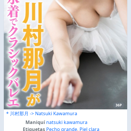
36P
* 川村那月 -> Natsuki Kawamura
Maniquí
natsuki kawamura
Etiquetas
Pecho grande
,
Piel clara