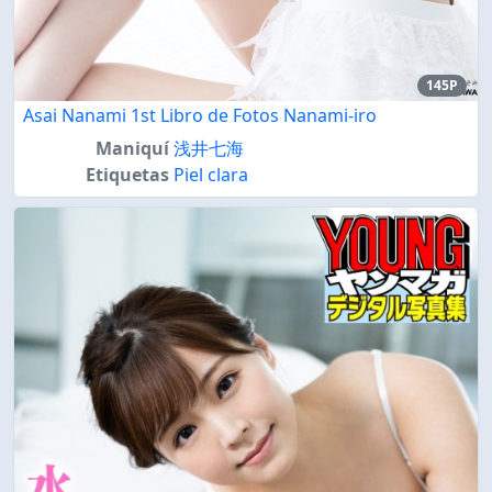
145P
Asai Nanami 1st Libro de Fotos Nanami-iro
Maniquí
浅井七海
Etiquetas
Piel clara