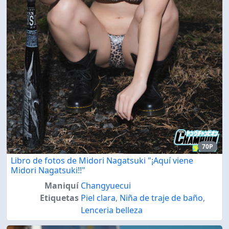
70P
Libro de fotos de Midori Nagatsuki "¡Aquí viene
Midori Nagatsuki!!"
Maniquí
Changyuecui
Etiquetas
Piel clara
,
Niña de traje de baño
,
Lenceria belleza