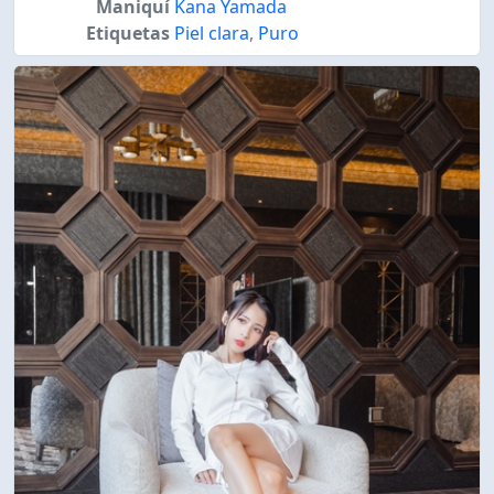
Maniquí
Kana Yamada
Etiquetas
Piel clara
,
Puro