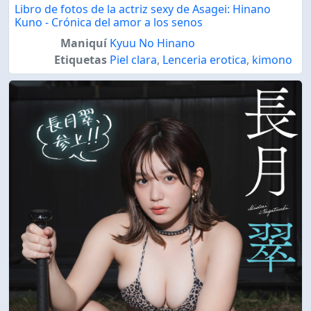
Libro de fotos de la actriz sexy de Asagei: Hinano
Kuno - Crónica del amor a los senos
Maniquí
Kyuu No Hinano
Etiquetas
Piel clara
,
Lenceria erotica
,
kimono