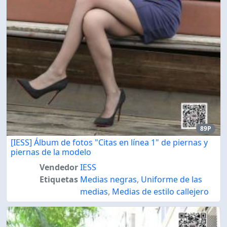
89P
[IESS] Álbum de fotos "Citas en línea 1" de piernas y
piernas de la modelo
Vendedor
IESS
Etiquetas
Medias negras
,
Uniforme de las
medias
,
Medias de estilo callejero