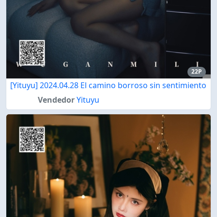
22P
[Yituyu] 2024.04.28 El camino borroso sin sentimiento
Vendedor
Yituyu