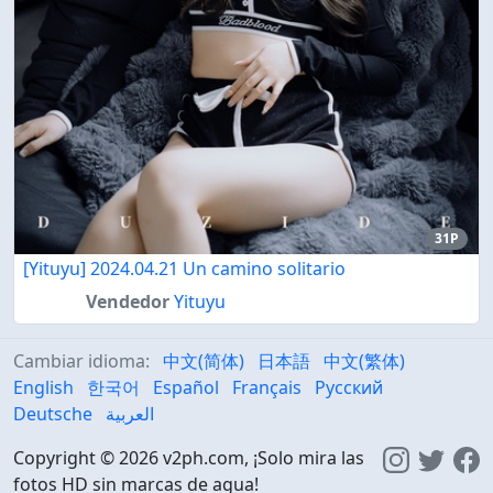
31P
[Yituyu] 2024.04.21 Un camino solitario
Vendedor
Yituyu
Cambiar idioma:
中文(简体)
日本語
中文(繁体)
English
한국어
Español
Français
Русский
Deutsche
العربية
Copyright © 2026 v2ph.com, ¡Solo mira las
fotos HD sin marcas de agua!