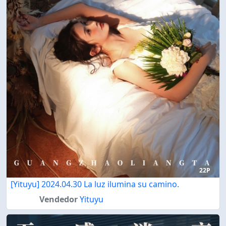
22P
[Yituyu] 2024.04.30 La luz ilumina su camino.
Vendedor
Yituyu