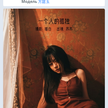
Модель
方莛玉