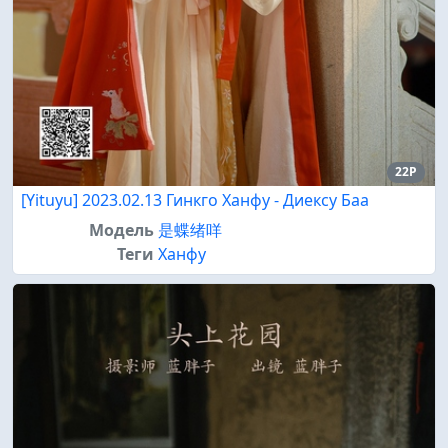
22P
[Yituyu] 2023.02.13 Гинкго Ханфу - Диексу Баа
Модель
是蝶绪咩
Теги
Ханфу