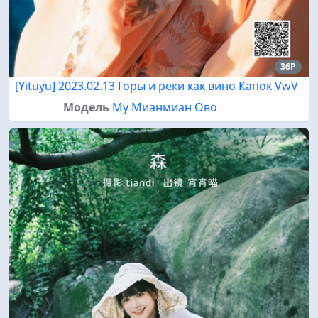
36P
[Yituyu] 2023.02.13 Горы и реки как вино Капок VwV
Модель
Му Мианмиан Ово