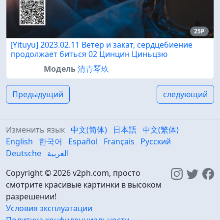
25P
[Yituyu] 2023.02.11 Ветер и закат, сердцебиение
продолжает биться 02 Цинцин Циньцзю
Модель
清青琴玖
Предыдущий
следующий
Изменить язык
中文(简体)
日本語
中文(繁体)
English
한국어
Español
Français
Русский
Deutsche
العربية
Copyright © 2026 v2ph.com, просто
смотрите красивые картинки в высоком
разрешении!
Условия эксплуатации