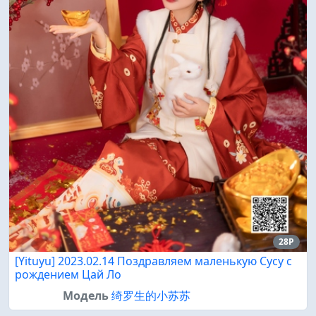
28P
[Yituyu] 2023.02.14 Поздравляем маленькую Сусу с
рождением Цай Ло
Модель
绮罗生的小苏苏