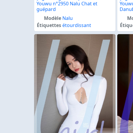
Youwu n°2950 Nalu Chat et
Youwu
guépard
Danu
Modèle
Nalu
Mo
Étiquettes
étourdissant
Étiqu