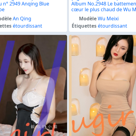
 n° 2949 Anqing Blue
Album No.2948 Le battemen
be
cœur le plus chaud de Wu M
dèle
An Qing
Modèle
Wu Meixi
ettes
étourdissant
Étiquettes
étourdissant