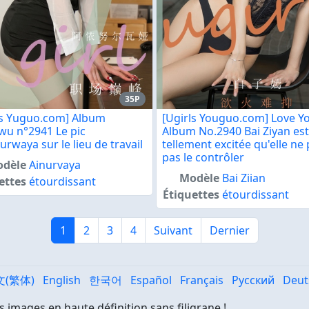
35P
ls Yuguo.com] Album
[Ugirls Youguo.com] Love 
wu n°2941 Le pic
Album No.2940 Bai Ziyan est
urwaya sur le lieu de travail
tellement excitée qu'elle ne
pas le contrôler
dèle
Ainurvaya
Modèle
Bai Ziian
ettes
étourdissant
Étiquettes
étourdissant
1
2
3
4
Suivant
Dernier
文(繁体)
English
한국어
Español
Français
Русский
Deut
s images en haute définition sans filigrane !