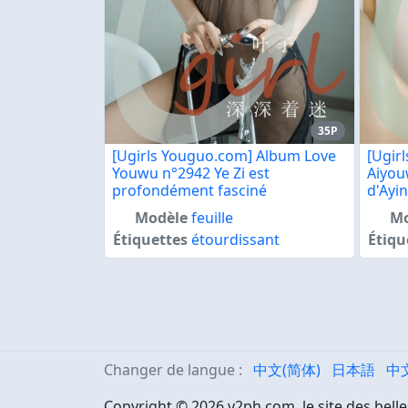
35P
[Ugirls Youguo.com] Album Love
[Ugir
Youwu n°2942 Ye Zi est
Aiyou
profondément fasciné
d'Ayin
Modèle
feuille
Mo
Étiquettes
étourdissant
Étiqu
Changer de langue :
中文(简体)
日本語
中
Copyright © 2026 v2ph.com, le site des belle