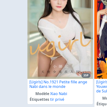
35P
[Ugirls] No.1921 Petite fille ange
[Ugir
Nabi dans le monde
Youwu
de Su
Modèle
Xiao Nabi
Mo
Étiquettes
tir privé
Étiqu