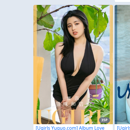
35P
[Ugirls Yuguo.com] Album Love
[Ugir