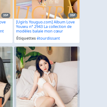
35P
35P
ove
[Ugirls Youguo.com] Album Love
Youwu n° 2943 La collection de
nt
modèles balaie mon cœur
Étiquettes
étourdissant