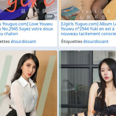
35P
ls Youguo.com] Love Youwu
[Ugirls Yuguo.com] Album L
 No.2945 Soyez votre doux
Youwu n°2944 Yuki en est à
au chaton
nouveau tacitement conscie
ettes
étourdissant
Étiquettes
étourdissant