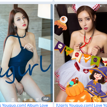
35P
ls Youguo.com] Album Love
[Ugirls Youguo.com] Love 