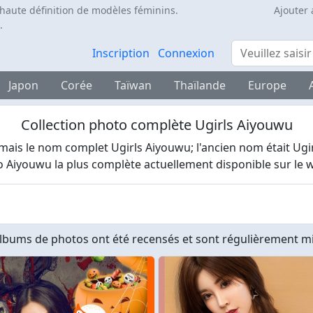
 haute définition de modèles féminins.
Ajouter 
.
Rechercher
Inscription
Connexion
Japon
Corée
Taïwan
Thaïlande
Europe
Collection photo complète Ugirls Aiyouwu
s le nom complet Ugirls Aiyouwu; l'ancien nom était Ugirl
to Aiyouwu la plus complète actuellement disponible sur le 
lbums de photos ont été recensés et sont régulièrement mis