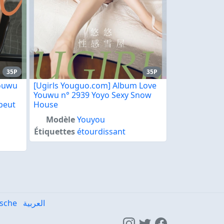
35P
35P
Youwu
[Ugirls Youguo.com] Album Love
Youwu n° 2939 Yoyo Sexy Snow
 peut
House
Modèle
Youyou
Étiquettes
étourdissant
sche
العربية