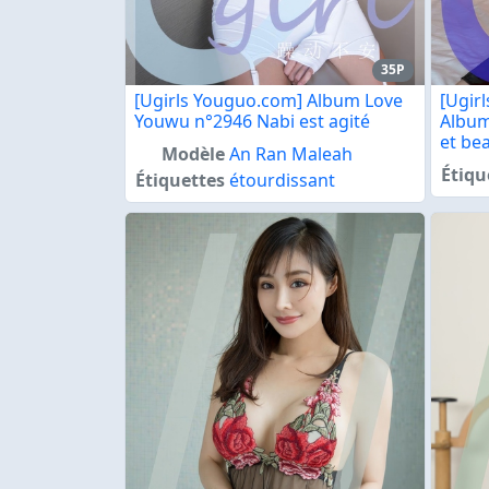
35P
[Ugirls Youguo.com] Album Love
[Ugir
Youwu n°2946 Nabi est agité
Album
et be
Modèle
An Ran Maleah
Étiqu
Étiquettes
étourdissant