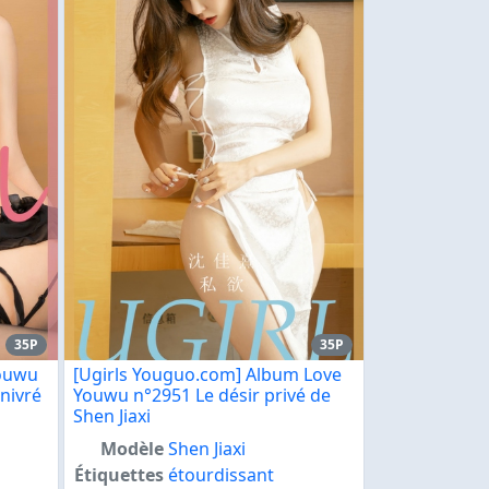
35P
35P
Youwu
[Ugirls Youguo.com] Album Love
nivré
Youwu n°2951 Le désir privé de
Shen Jiaxi
Modèle
Shen Jiaxi
Étiquettes
étourdissant