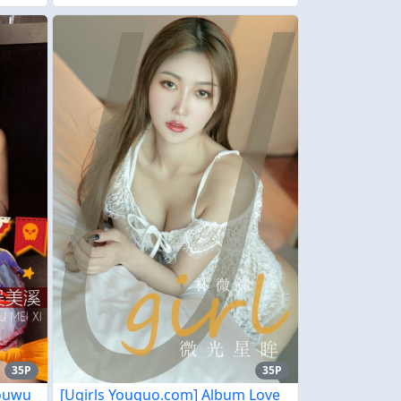
35P
35P
Youwu
[Ugirls Youguo.com] Album Love