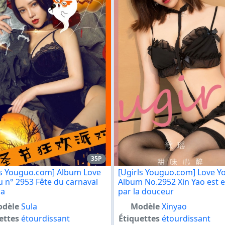
35P
ls Youguo.com] Album Love
[Ugirls Youguo.com] Love 
 n° 2953 Fête du carnaval
Album No.2952 Xin Yao est e
la
par la douceur
dèle
Sula
Modèle
Xinyao
ettes
étourdissant
Étiquettes
étourdissant