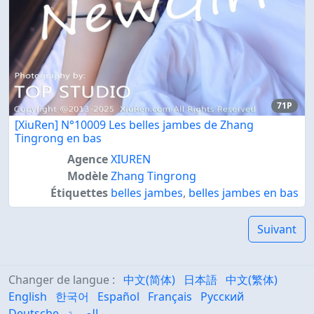
71P
[XiuRen] N°10009 Les belles jambes de Zhang
Tingrong en bas
Agence
XIUREN
Modèle
Zhang Tingrong
Étiquettes
belles jambes
,
belles jambes en bas
Suivant
Changer de langue :
中文(简体)
日本語
中文(繁体)
English
한국어
Español
Français
Русский
Deutsche
العربية