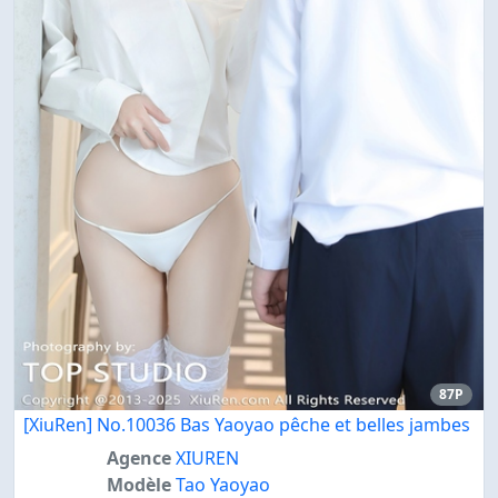
87P
[XiuRen] No.10036 Bas Yaoyao pêche et belles jambes
Agence
XIUREN
Modèle
Tao Yaoyao