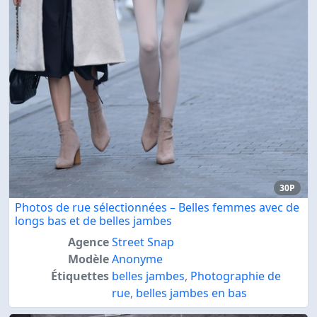
30P
Photos de rue sélectionnées – Belles femmes avec de
longs bas et de belles jambes
Agence
Street Snap
Modèle
Anonyme
Étiquettes
belles jambes
,
Photographie de
rue
,
belles jambes en bas