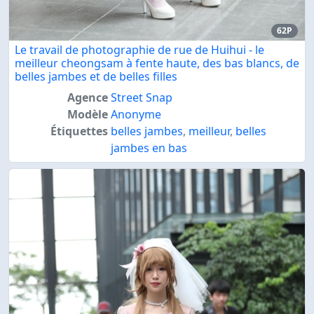
62P
Le travail de photographie de rue de Huihui - le
meilleur cheongsam à fente haute, des bas blancs, de
belles jambes et de belles filles
Agence
Street Snap
Modèle
Anonyme
Étiquettes
belles jambes
,
meilleur
,
belles
jambes en bas