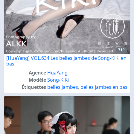
71P
[HuaYang] VOL.634 Les belles jambes de Song-KiKi en
bas
Agence
HuaYang
Modèle
Song-KiKi
Étiquettes
belles jambes
,
belles jambes en bas