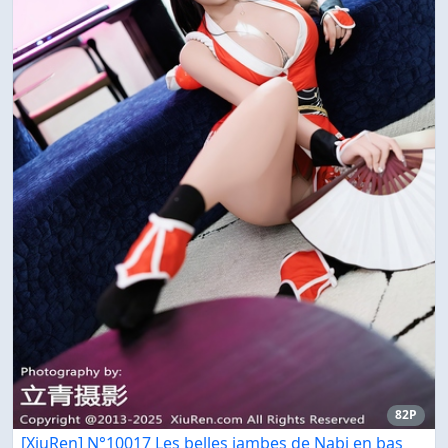
82P
[XiuRen] N°10017 Les belles jambes de Nabi en bas