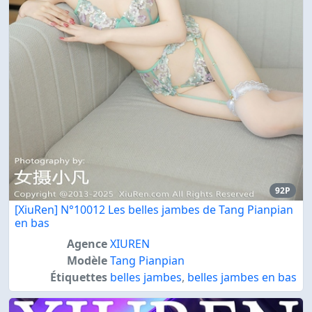
92P
[XiuRen] N°10012 Les belles jambes de Tang Pianpian
en bas
Agence
XIUREN
Modèle
Tang Pianpian
Étiquettes
belles jambes
,
belles jambes en bas