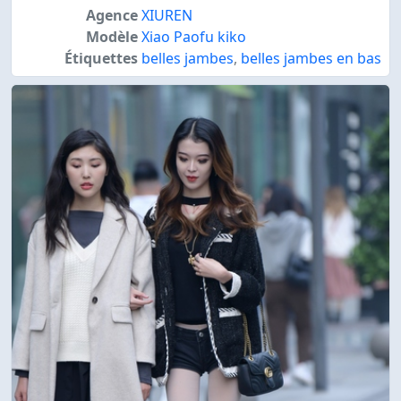
Agence
XIUREN
Modèle
Xiao Paofu kiko
Étiquettes
belles jambes
,
belles jambes en bas