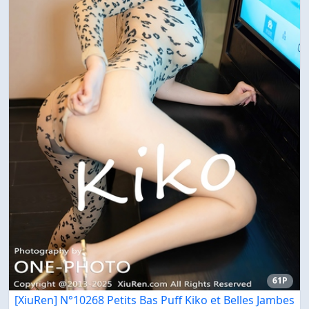
61P
[XiuRen] N°10268 Petits Bas Puff Kiko et Belles Jambes