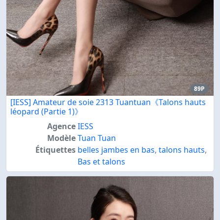
89P
[IESS] Amateur de soie 2313 Tuantuan《Talons hauts
léopard (Partie 1)》
Agence
IESS
Modèle
Tuan Tuan
Étiquettes
belles jambes en bas
,
talons hauts
,
Bas et talons