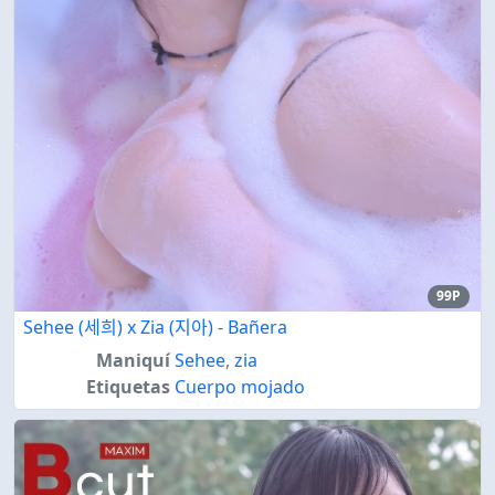
99P
Sehee (세희) x Zia (지아) - Bañera
Maniquí
Sehee
,
zia
Etiquetas
Cuerpo mojado