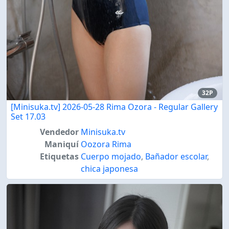
32P
[Minisuka.tv] 2026-05-28 Rima Ozora - Regular Gallery
Set 17.03
Vendedor
Minisuka.tv
Maniquí
Oozora Rima
Etiquetas
Cuerpo mojado
,
Bañador escolar
,
chica japonesa