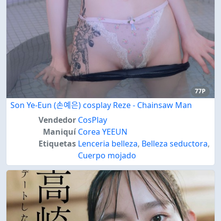
77P
Son Ye-Eun (손예은) cosplay Reze - Chainsaw Man
Vendedor
CosPlay
Maniquí
Corea YEEUN
Etiquetas
Lenceria belleza
,
Belleza seductora
,
Cuerpo mojado