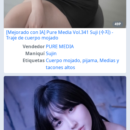
49P
[Mejorado con IA] Pure Media Vol.341 Suji (수지) -
Traje de cuerpo mojado
Vendedor
PURE MEDIA
Maniquí
Sujin
Etiquetas
Cuerpo mojado
,
pijama
,
Medias y
tacones altos