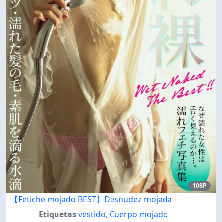
108P
【Fetiche mojado BEST】Desnudez mojada
Etiquetas
vestido
,
Cuerpo mojado