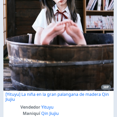
38P
[Yituyu] La niña en la gran palangana de madera Qin
Jiujiu
Vendedor
Yituyu
Maniquí
Qin Jiujiu