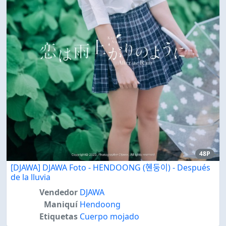
48P
[DJAWA] DJAWA Foto - HENDOONG (혠둥이) - Después
de la lluvia
Vendedor
DJAWA
Maniquí
Hendoong
Etiquetas
Cuerpo mojado