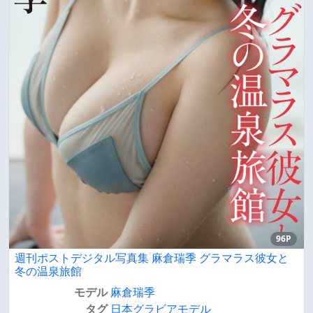
96P
週刊ポストデジタル写真集 麻倉瑞季 グラマラス彼女と
冬の温泉旅館
モデル
麻倉瑞季
タグ
日本グラビアモデル