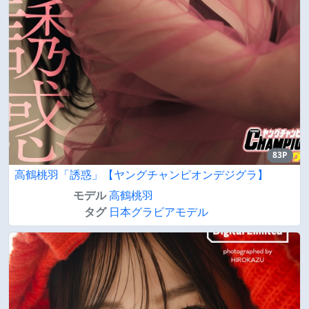
83P
高鶴桃羽「誘惑」【ヤングチャンピオンデジグラ】
モデル
高鶴桃羽
タグ
日本グラビアモデル