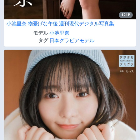
121P
小池里奈 物憂げな午後 週刊現代デジタル写真集
モデル
小池里奈
タグ
日本グラビアモデル