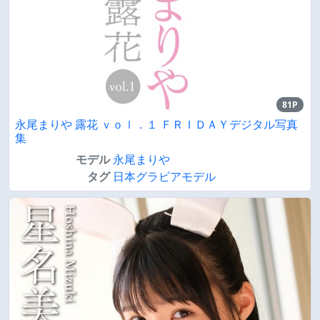
81P
永尾まりや 露花 ｖｏｌ．１ ＦＲＩＤＡＹデジタル写真
集
モデル
永尾まりや
タグ
日本グラビアモデル