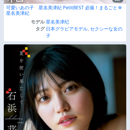
可愛いあの子 星名美津紀 PetitBEST 必撮！まるごと☆
星名美津紀
モデル
星名美津纪
タグ
日本グラビアモデル
,
セクシーな女の
子