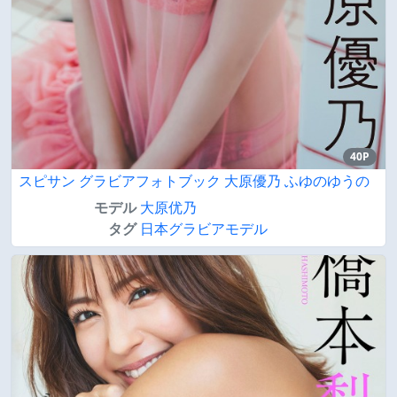
40P
スピサン グラビアフォトブック 大原優乃 ふゆのゆうの
モデル
大原优乃
タグ
日本グラビアモデル