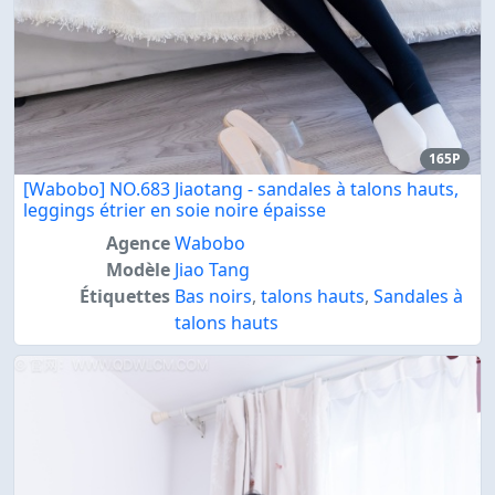
165P
[Wabobo] NO.683 Jiaotang - sandales à talons hauts,
leggings étrier en soie noire épaisse
Agence
Wabobo
Modèle
Jiao Tang
Étiquettes
Bas noirs
,
talons hauts
,
Sandales à
talons hauts