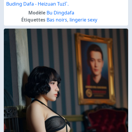
Buding Dafa - Heizuan Tuzǐ`.
Modèle
Bu Dingdafa
Étiquettes
Bas noirs
,
lingerie sexy
`[Amélioré par IA] [Bimilstory] Min (민) - Vol.13 Corps
Canon" loading="lazy" decoding="async">