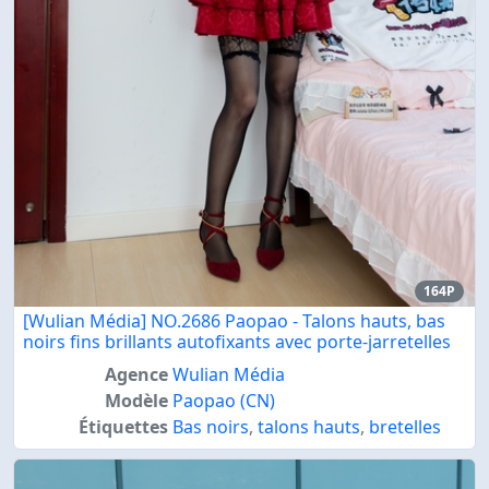
164P
[Wulian Média] NO.2686 Paopao - Talons hauts, bas
noirs fins brillants autofixants avec porte-jarretelles
Agence
Wulian Média
Modèle
Paopao (CN)
Étiquettes
Bas noirs
,
talons hauts
,
bretelles