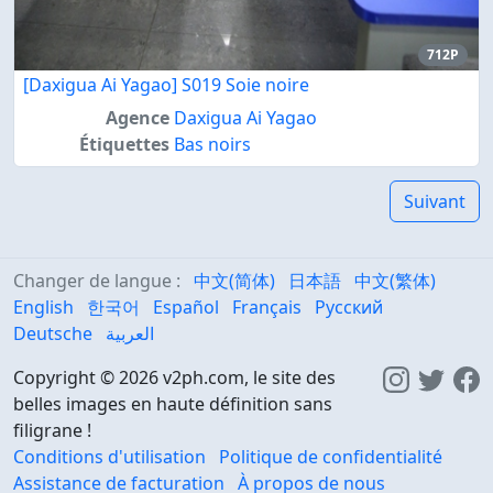
712P
[Daxigua Ai Yagao] S019 Soie noire
Agence
Daxigua Ai Yagao
Étiquettes
Bas noirs
Suivant
Changer de langue :
中文(简体)
日本語
中文(繁体)
English
한국어
Español
Français
Русский
Deutsche
العربية
Copyright © 2026 v2ph.com, le site des
belles images en haute définition sans
filigrane !
Conditions d'utilisation
Politique de confidentialité
Assistance de facturation
À propos de nous