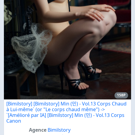
158P
[Bimilstory] [Bimilstory] Min (민) - Vol.13 Corps Chaud
à Lui-même` (or "Le corps chaud même") ->
`[Amélioré par IA] [Bimilstory] Min (민) - Vol.13 Corps
Canon
Agence
Bimilstory