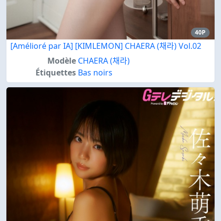
40P
[Amélioré par IA] [KIMLEMON] CHAERA (채라) Vol.02
Modèle
CHAERA (채라)
Étiquettes
Bas noirs