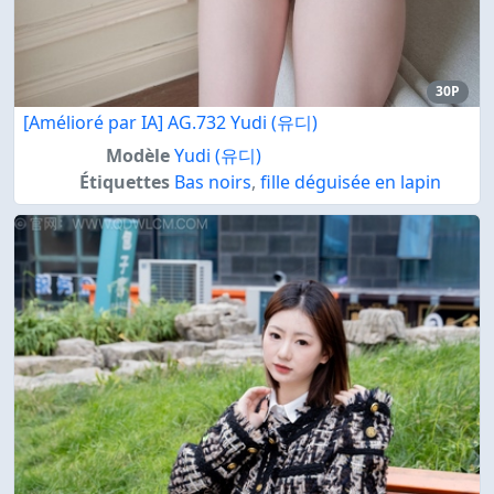
30P
[Amélioré par IA] AG.732 Yudi (유디)
Modèle
Yudi (유디)
Étiquettes
Bas noirs
,
fille déguisée en lapin