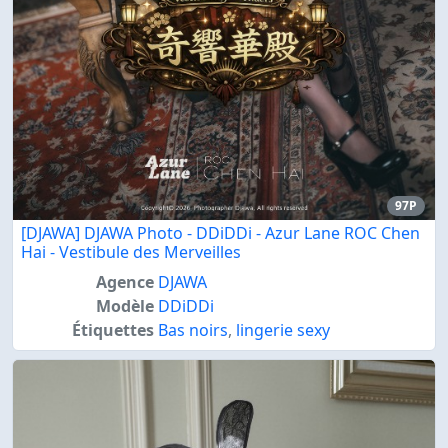
97P
[DJAWA] DJAWA Photo - DDiDDi - Azur Lane ROC Chen
Hai - Vestibule des Merveilles
Agence
DJAWA
Modèle
DDiDDi
Étiquettes
Bas noirs
,
lingerie sexy