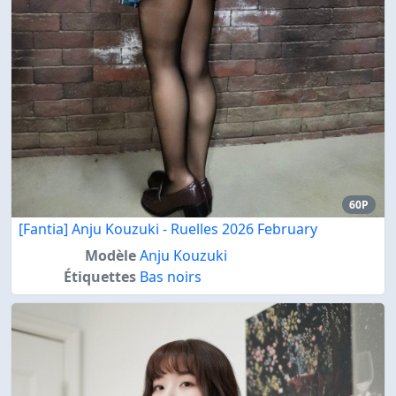
60P
[Fantia] Anju Kouzuki - Ruelles 2026 February
Modèle
Anju Kouzuki
Étiquettes
Bas noirs