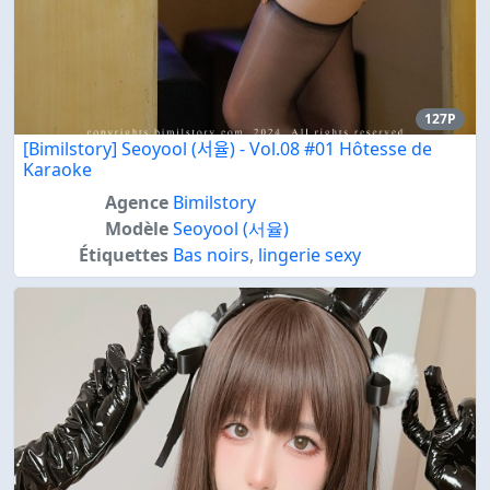
127P
[Bimilstory] Seoyool (서율) - Vol.08 #01 Hôtesse de
Karaoke
Agence
Bimilstory
Modèle
Seoyool (서율)
Étiquettes
Bas noirs
,
lingerie sexy