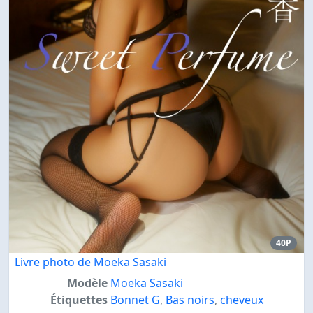
40P
Livre photo de Moeka Sasaki
Modèle
Moeka Sasaki
Étiquettes
Bonnet G
,
Bas noirs
,
cheveux