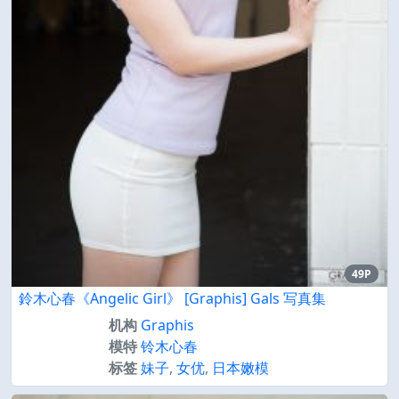
49P
鈴木心春《Angelic Girl》 [Graphis] Gals 写真集
机构
Graphis
模特
铃木心春
标签
妹子
,
女优
,
日本嫩模