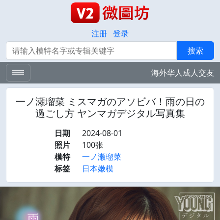
注册
登录
搜索
搜索
海外华人成人交友
一ノ瀬瑠菜 ミスマガのアソビバ！雨の日の
過ごし方 ヤンマガデジタル写真集
日期
2024-08-01
照片
100张
模特
一ノ瀬瑠菜
标签
日本嫩模