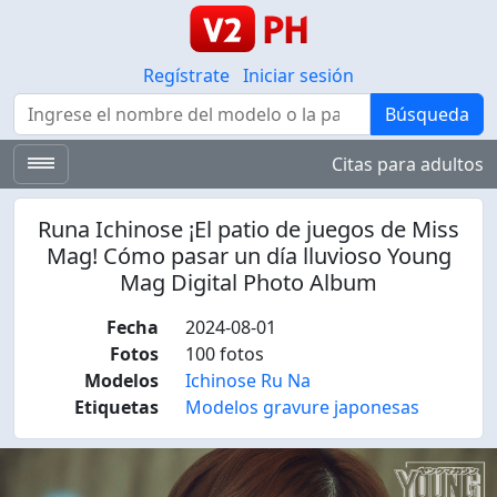
Regístrate
Iniciar sesión
Búsqueda
Búsqueda
Citas para adultos
Runa Ichinose ¡El patio de juegos de Miss
Mag! Cómo pasar un día lluvioso Young
Mag Digital Photo Album
Fecha
2024-08-01
Fotos
100 fotos
Modelos
Ichinose Ru Na
Etiquetas
Modelos gravure japonesas