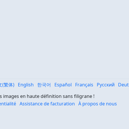
文(繁体)
English
한국어
Español
Français
Русский
Deut
s images en haute définition sans filigrane !
ntialité
Assistance de facturation
À propos de nous