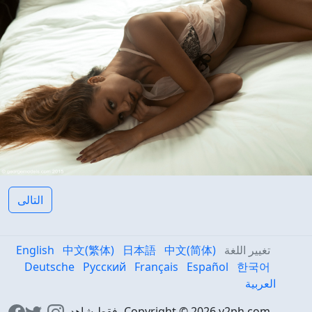
التالى
تغيير اللغة
中文(简体)
日本語
中文(繁体)
English
Deutsche
Русский
Français
Español
한국어
العربية
Copyright © 2026 v2ph.com، فقط شاهد