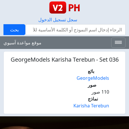
سجل
تسجيل الدخول
بحث
بحث
موقع مواعدة آسيوي
GeorgeModels Karisha Terebun - Set 036
بائع
GeorgeModels
صور
110 صور
نماذج
Karisha Terebun