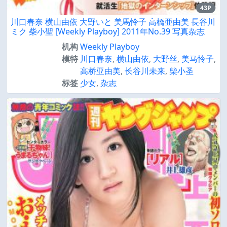
43P
川口春奈 横山由依 大野いと 美馬怜子 高橋亜由美 長谷川
ミク 柴小聖 [Weekly Playboy] 2011年No.39 写真杂志
机构
Weekly Playboy
模特
川口春奈
,
横山由依
,
大野丝
,
美马怜子
,
高桥亚由美
,
长谷川未来
,
柴小圣
标签
少女
,
杂志