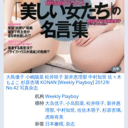
37P
大島優子 小嶋陽菜 松井咲子 新井恵理那 中村知世 佐々木
もよこ 杉原杏璃 KONAN [Weekly Playboy] 2012年
No.42 写真杂志
机构
Weekly Playboy
模特
大岛优子
,
小岛阳菜
,
松井咲子
,
新井惠
理那
,
中村知世
,
佐佐木萌子
,
杉原杏璃
,
虎南有美
标签
日本嫩模
,
杂志