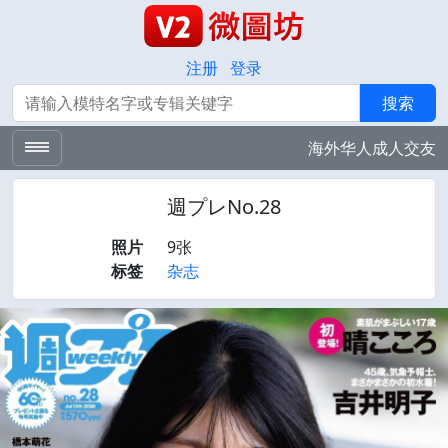
注册
登录
搜索
搜索
海外华人成人交友
週プレNo.28
照片
9张
标签
杂志