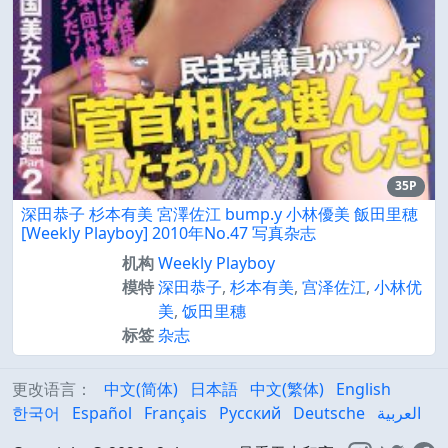
35P
深田恭子 杉本有美 宮澤佐江 bump.y 小林優美 飯田里穂
[Weekly Playboy] 2010年No.47 写真杂志
机构
Weekly Playboy
模特
深田恭子
,
杉本有美
,
宫泽佐江
,
小林优
美
,
饭田里穗
标签
杂志
更改语言：
中文(简体)
日本語
中文(繁体)
English
한국어
Español
Français
Русский
Deutsche
العربية