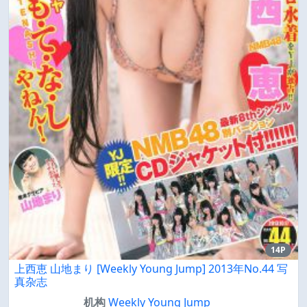
14P
上西恵 山地まり [Weekly Young Jump] 2013年No.44 写
真杂志
机构
Weekly Young Jump