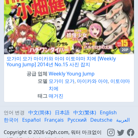
20P
모가미 모가 마이카와 아야 이토야마 치에 [Weekly
Young Jump] 2014년 No.15 사진 잡지
공급 업체
Weekly Young Jump
모델
모가미 모가
,
마이카와 아야
,
이토야마
치에
태그
매거진
언어 변경
中文(简体)
日本語
中文(繁体)
English
한국어
Español
Français
Русский
Deutsche
العربية
Copyright © 2026 v2ph.com, 워터 마크없이