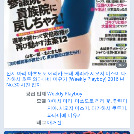
26P
산지 마리 마츠모토 에리카 도태 에리카 시오지 미스미 다
카하시 호두 와타나베 미유키 [Weekly Playboy] 2016 년
No.30 사진 잡지
공급 업체
Weekly Playboy
모델
야마치 마리
,
마쓰모토 리리 꽃
,
탕톈미
지아
,
시오지 미스미
,
타카하시 쿠루미
,
와타나베 미유키
태그
매거진