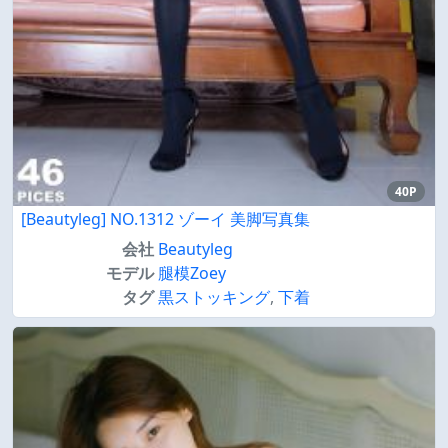
40P
[Beautyleg] NO.1312 ゾーイ 美脚写真集
会社
Beautyleg
モデル
腿模Zoey
タグ
黒ストッキング
,
下着