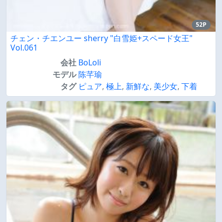
52P
チェン・チエンユー sherry "白雪姫+スペード女王"
Vol.061
会社
BoLoli
モデル
陈芊瑜
タグ
ピュア
,
極上
,
新鮮な
,
美少女
,
下着