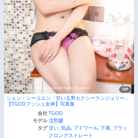
70P
シェン・シーユエン「甘い玉男セクシーランジェリー」
【TGODプッシュ女神】写真集
会社
TGOD
モデル
沈熙媛
タグ
甘い
,
気品
,
ブドワール
,
下着
,
ブラッ
クロングストレート