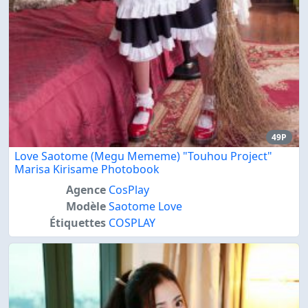
49P
Love Saotome (Megu Mememe) "Touhou Project"
Marisa Kirisame Photobook
Agence
CosPlay
Modèle
Saotome Love
Étiquettes
COSPLAY