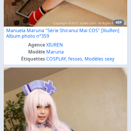
40P
Manuela Maruna "Série Shiranui Mai COS" [XiuRen]
Album photo n°359
Agence
XIUREN
Modèle
Maruna
Étiquettes
COSPLAY
,
fesses
,
Modèles sexy