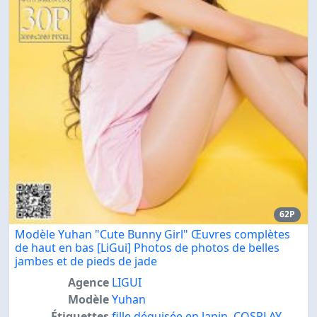
62P
Modèle Yuhan "Cute Bunny Girl" Œuvres complètes
de haut en bas [LiGui] Photos de photos de belles
jambes et de pieds de jade
Agence
LIGUI
Modèle
Yuhan
Étiquettes
fille déguisée en lapin
,
COSPLAY