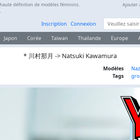
 haute définition de modèles féminins.
Ajouter 
.
Rechercher
Inscription
Connexion
Japon
Corée
Taïwan
Thaïlande
Europe
* 川村那月 -> Natsuki Kawamura
Modèles
Naz
Tags
gro