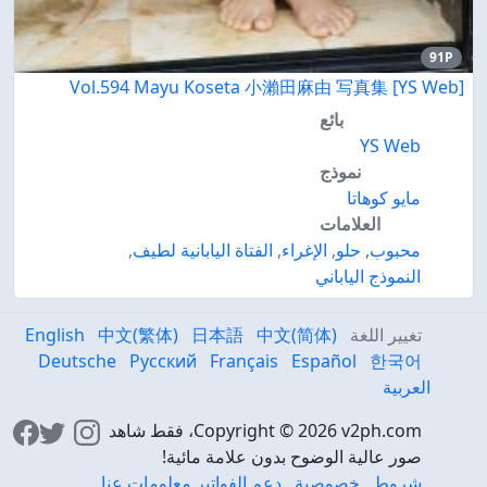
91P
[YS Web] Vol.594 Mayu Koseta 小瀨田麻由 写真集
بائع
YS Web
نموذج
مايو كوهاتا
العلامات
محبوب
,
حلو
,
الإغراء
,
الفتاة اليابانية لطيف
,
النموذج الياباني
تغيير اللغة
中文(简体)
日本語
中文(繁体)
English
Deutsche
Русский
Français
Español
한국어
العربية
Copyright © 2026 v2ph.com، فقط شاهد
صور عالية الوضوح بدون علامة مائية!
شروط
خصوصية
دعم الفواتير
معلومات عنا