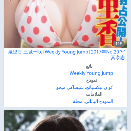
14P
泉里香 三城千咲 [Weekly Young Jump] 2017年No.20 写
真杂志
بائع
Weekly Young Jump
نموذج
كوان ليكسيانج
,
شيساكي ميجو
العلامات
النموذج الياباني
,
مجلة