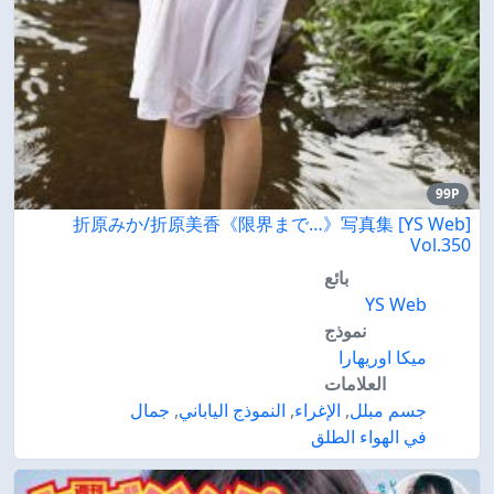
99P
折原みか/折原美香《限界まで…》写真集 [YS Web]
Vol.350
بائع
YS Web
نموذج
ميكا اوريهارا
العلامات
جسم مبلل
,
الإغراء
,
النموذج الياباني
,
جمال
في الهواء الطلق