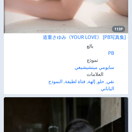
113P
道重さゆみ《YOUR LOVE》 [PB写真集]
بائع
PB
نموذج
سايومي ميتشيشيغي
العلامات
نقي
,
حلو
,
إلهة
,
فتاة لطيفة
,
النموذج
الياباني