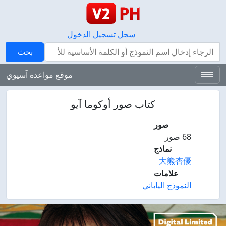
سجل
تسجيل الدخول
بحث
بحث
موقع مواعدة آسيوي
كتاب صور أوكوما آيو
صور
68 صور
نماذج
大熊杏優
علامات
النموذج الياباني