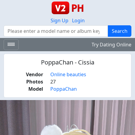
Sign Up
Login
Search
Search
Try Dating Online
PoppaChan - Cissia
Vendor
Online beauties
Photos
27
Model
PoppaChan